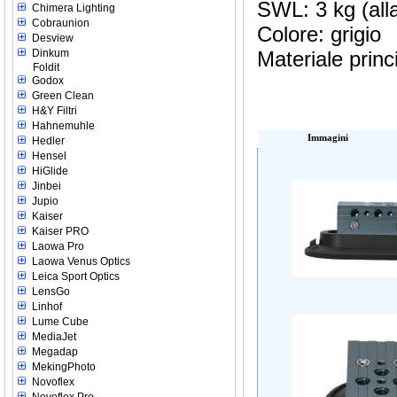
SWL: 3 kg (all
Chimera Lighting
Cobraunion
Colore: grigio
Desview
Dinkum
Materiale princ
Foldit
Godox
Green Clean
H&Y Filtri
Hahnemuhle
Immagini
Hedler
Hensel
HiGlide
Jinbei
Jupio
Kaiser
Kaiser PRO
Laowa Pro
Laowa Venus Optics
Leica Sport Optics
LensGo
Linhof
Lume Cube
MediaJet
Megadap
MekingPhoto
Novoflex