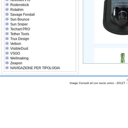
Novoflex Pro
Rodenstock
Rotatrim
Savage Fondali
Sun Bounce
Sun Sniper
Techart PRO
Tether Tools
Trux Design
Velbon
VisibleDust
VSGO
Wellmaking
Zeapon
NAVIGAZIONE PER TIPOLOGIA
Image Consult srl con socio unico - 20127 -