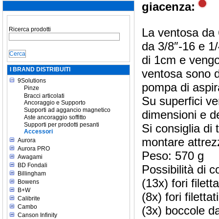
giacenza:
Ricerca prodotti
La ventosa da 6
da 3/8″-16 e 1/4″
di 1cm e vengon
I BRAND DISTRIBUITI
ventosa sono d
9Solutions
pompa di aspira
Pinze
Bracci articolati
Su superfici ve
Ancoraggio e Supporto
Supporti ad aggancio magnetico
dimensioni e de
Aste ancoraggio soffitto
Supporti per prodotti pesanti
Si consiglia di 
Accessori
montare attrez
Aurora
Aurora PRO
Peso: 570 g
Awagami
BD Fondali
Possibilità di 
Billingham
(13x) fori filett
Bowens
B+W
(8x) fori filetta
Calibrite
Cambo
(3x) boccole da
Canson Infinity