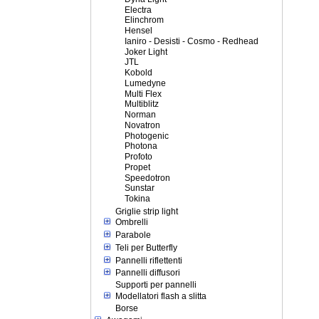
Electra
Elinchrom
Hensel
Ianiro - Desisti - Cosmo - Redhead
Joker Light
JTL
Kobold
Lumedyne
Multi Flex
Multiblitz
Norman
Novatron
Photogenic
Photona
Profoto
Propet
Speedotron
Sunstar
Tokina
Griglie strip light
Ombrelli
Parabole
Teli per Butterfly
Pannelli riflettenti
Pannelli diffusori
Supporti per pannelli
Modellatori flash a slitta
Borse