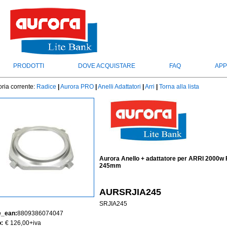
PRODOTTI
DOVE ACQUISTARE
FAQ
APP
ria corrente:
Radice
|
Aurora PRO
|
Anelli Adattatori
|
Arri
|
Torna alla lista
Aurora Anello + adattatore per ARRI 2000w
245mm
AURSRJIA245
SRJIA245
e_ean:
8809386074047
:
€ 126,00
+iva