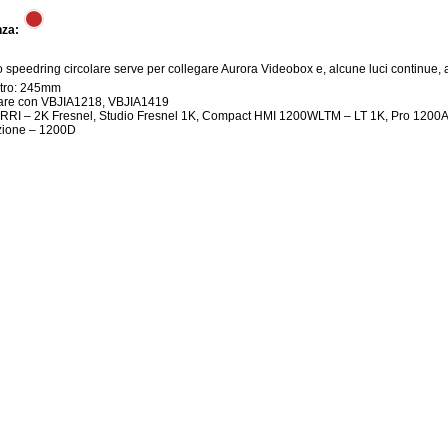
nza:
 speedring circolare serve per collegare Aurora Videobox e, alcune luci continue, a
tro: 245mm
zare con VBJIA1218, VBJIA1419
ARRI – 2K Fresnel, Studio Fresnel 1K, Compact HMI 1200WLTM – LT 1K, Pro 1200
zione – 1200D