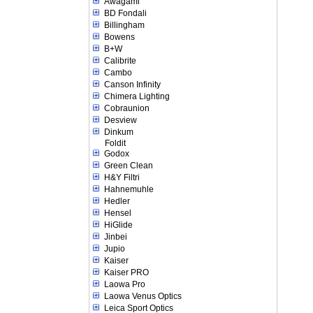
Awagami
BD Fondali
Billingham
Bowens
B+W
Calibrite
Cambo
Canson Infinity
Chimera Lighting
Cobraunion
Desview
Dinkum
Foldit
Godox
Green Clean
H&Y Filtri
Hahnemuhle
Hedler
Hensel
HiGlide
Jinbei
Jupio
Kaiser
Kaiser PRO
Laowa Pro
Laowa Venus Optics
Leica Sport Optics