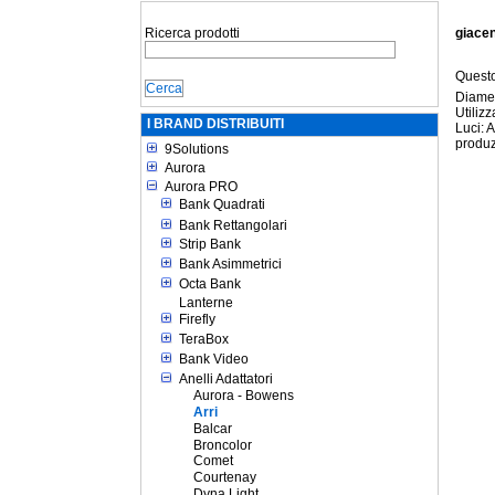
Ricerca prodotti
giace
Questo
Diame
Utiliz
I BRAND DISTRIBUITI
Luci: 
produ
9Solutions
Aurora
Aurora PRO
Bank Quadrati
Bank Rettangolari
Strip Bank
Bank Asimmetrici
Octa Bank
Lanterne
Firefly
TeraBox
Bank Video
Anelli Adattatori
Aurora - Bowens
Arri
Balcar
Broncolor
Comet
Courtenay
Dyna Light