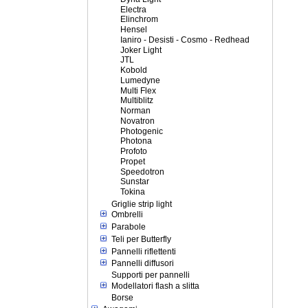
Electra
Elinchrom
Hensel
Ianiro - Desisti - Cosmo - Redhead
Joker Light
JTL
Kobold
Lumedyne
Multi Flex
Multiblitz
Norman
Novatron
Photogenic
Photona
Profoto
Propet
Speedotron
Sunstar
Tokina
Griglie strip light
Ombrelli
Parabole
Teli per Butterfly
Pannelli riflettenti
Pannelli diffusori
Supporti per pannelli
Modellatori flash a slitta
Borse