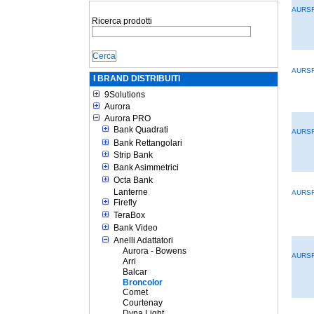
AURS
Ricerca prodotti
AURS
I BRAND DISTRIBUITI
9Solutions
Aurora
Aurora PRO
Bank Quadrati
AURS
Bank Rettangolari
Strip Bank
Bank Asimmetrici
Octa Bank
Lanterne
AURS
Firefly
TeraBox
Bank Video
Anelli Adattatori
Aurora - Bowens
AURS
Arri
Balcar
Broncolor
Comet
Courtenay
Dyna Light