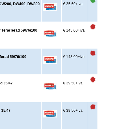
ld DW200, DW400, DW800
€ 35,50
+iva
r Tera/Terad 59/76/100
€ 143,00
+iva
/Terad 59/76/100
€ 143,00
+iva
ad 35/47
€ 39,50
+iva
d 35/47
€ 39,50
+iva