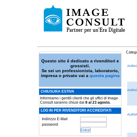
Catego
Questo sito è dedicato a rivenditori e
grossisti.
AURA
Se sei un professionista, laboratorio,
impresa o privato vai a
questa pagina
AURA
CHIUSURA ESTIVA
Informiamo i gentili clienti che gli uffici di Image
Consult saranno chiusi dal
8 al 23 agosto.
LOG IN PER RIVENDITORI ACCREDITATI
AURS
Indirizzo E-Mail
password