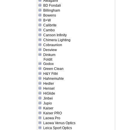
Awagami
BD Fondali
Billingham
Bowens
B+W
Calibrite
Cambo
Canson Infinity
Chimera Lighting
Cobraunion
Desview
Dinkum
Foldit
Godox
Green Clean
H&Y Filtri
Hahnemuhle
Hedler
Hensel
HiGlide
Jinbei
Jupio
Kaiser
Kaiser PRO
Laowa Pro
Laowa Venus Optics
Leica Sport Optics