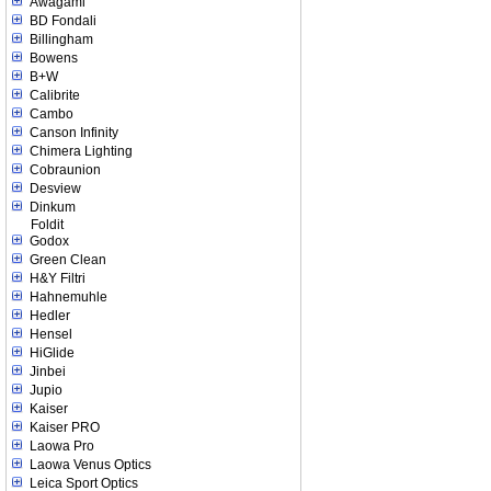
Awagami
BD Fondali
Billingham
Bowens
B+W
Calibrite
Cambo
Canson Infinity
Chimera Lighting
Cobraunion
Desview
Dinkum
Foldit
Godox
Green Clean
H&Y Filtri
Hahnemuhle
Hedler
Hensel
HiGlide
Jinbei
Jupio
Kaiser
Kaiser PRO
Laowa Pro
Laowa Venus Optics
Leica Sport Optics