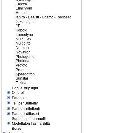
Electra
Elinchrom
Hensel
Ianiro - Desisti - Cosmo - Redhead
Joker Light
JTL
Kobold
Lumedyne
Multi Flex
Multiblitz
Norman
Novatron
Photogenic
Photona
Profoto
Propet
Speedotron
Sunstar
Tokina
Griglie strip light
Ombrelli
Parabole
Teli per Butterfly
Pannelli riflettenti
Pannelli diffusori
Supporti per pannelli
Modellatori flash a slitta
Borse