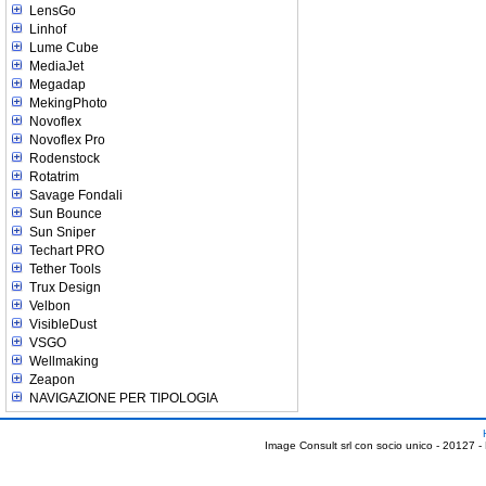
LensGo
Linhof
Lume Cube
MediaJet
Megadap
MekingPhoto
Novoflex
Novoflex Pro
Rodenstock
Rotatrim
Savage Fondali
Sun Bounce
Sun Sniper
Techart PRO
Tether Tools
Trux Design
Velbon
VisibleDust
VSGO
Wellmaking
Zeapon
NAVIGAZIONE PER TIPOLOGIA
Image Consult srl con socio unico - 20127 -