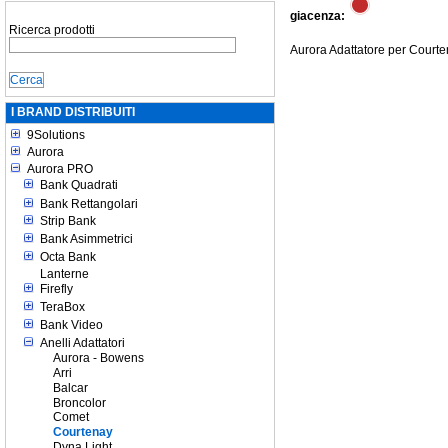
giacenza:
Ricerca prodotti
Aurora Adattatore per Court
I BRAND DISTRIBUITI
9Solutions
Aurora
Aurora PRO
Bank Quadrati
Bank Rettangolari
Strip Bank
Bank Asimmetrici
Octa Bank
Lanterne
Firefly
TeraBox
Bank Video
Anelli Adattatori
Aurora - Bowens
Arri
Balcar
Broncolor
Comet
Courtenay
Dyna Light