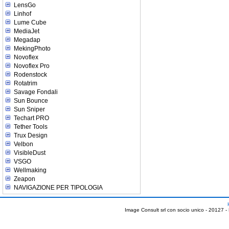
LensGo
Linhof
Lume Cube
MediaJet
Megadap
MekingPhoto
Novoflex
Novoflex Pro
Rodenstock
Rotatrim
Savage Fondali
Sun Bounce
Sun Sniper
Techart PRO
Tether Tools
Trux Design
Velbon
VisibleDust
VSGO
Wellmaking
Zeapon
NAVIGAZIONE PER TIPOLOGIA
Image Consult srl con socio unico - 20127 -