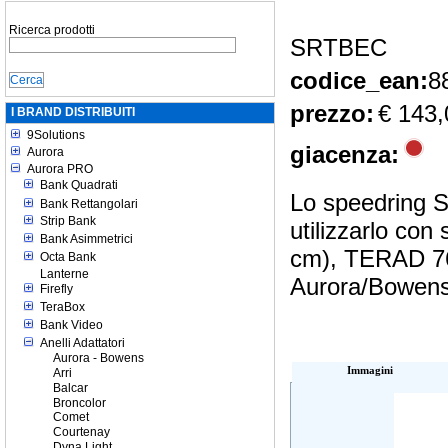
Ricerca prodotti
SRTBEC
codice_ean:
8
prezzo:
€ 143,
I BRAND DISTRIBUITI
9Solutions
giacenza:
Aurora
Aurora PRO
Bank Quadrati
Lo speedring S
Bank Rettangolari
Strip Bank
utilizzarlo co
Bank Asimmetrici
cm), TERAD 76″
Octa Bank
Lanterne
Aurora/Bowens, 
Firefly
TeraBox
Bank Video
Anelli Adattatori
Aurora - Bowens
Immagini
Arri
Balcar
Broncolor
Comet
Courtenay
Dyna Light