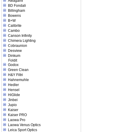
Awagami
BD Fondali
Billingham
Bowens
B+W
Calibrite
Cambo
Canson Infinity
Chimera Lighting
Cobraunion
Desview
Dinkum
Foldit
Godox
Green Clean
H&Y Filtri
Hahnemuhle
Hedler
Hensel
HiGlide
Jinbei
Jupio
Kaiser
Kaiser PRO
Laowa Pro
Laowa Venus Optics
Leica Sport Optics