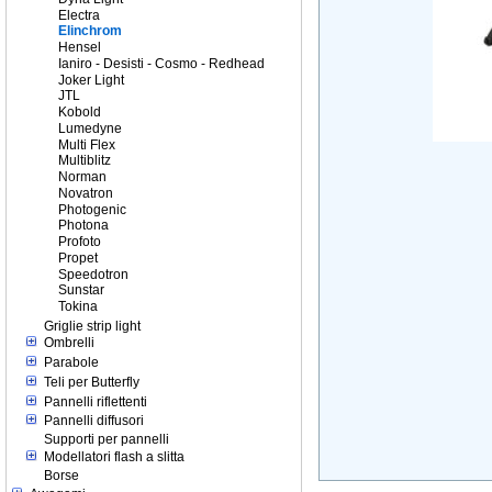
Electra
Elinchrom
Hensel
Ianiro - Desisti - Cosmo - Redhead
Joker Light
JTL
Kobold
Lumedyne
Multi Flex
Multiblitz
Norman
Novatron
Photogenic
Photona
Profoto
Propet
Speedotron
Sunstar
Tokina
Griglie strip light
Ombrelli
Parabole
Teli per Butterfly
Pannelli riflettenti
Pannelli diffusori
Supporti per pannelli
Modellatori flash a slitta
Borse