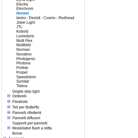
Electra
Elinchrom
Hensel
Ianiro - Desisti - Cosmo - Redhead
Joker Light
JTL
Kobold
Lumedyne
Multi Flex
Multiblitz
Norman
Novatron
Photogenic
Photona
Profoto
Propet
Speedotron
Sunstar
Tokina
Griglie strip light
Ombrelli
Parabole
Teli per Butterfly
Pannelli riflettenti
Pannelli diffusori
Supporti per pannelli
Modellatori flash a slitta
Borse