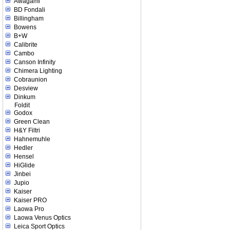
Awagami
BD Fondali
Billingham
Bowens
B+W
Calibrite
Cambo
Canson Infinity
Chimera Lighting
Cobraunion
Desview
Dinkum
Foldit
Godox
Green Clean
H&Y Filtri
Hahnemuhle
Hedler
Hensel
HiGlide
Jinbei
Jupio
Kaiser
Kaiser PRO
Laowa Pro
Laowa Venus Optics
Leica Sport Optics