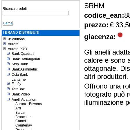
SRHM
Ricerca prodotti
codice_ean:
8
prezzo:
€ 33,5
I BRAND DISTRIBUITI
giacenza:
9Solutions
Aurora
Aurora PRO
Gli anelli adatt
Bank Quadrati
calore e sono a
Bank Rettangolari
Strip Bank
ottagonale. Disp
Bank Asimmetrici
Octa Bank
altri produttori.
Lanterne
Firefly
Offrono una rot
TeraBox
fotografo può r
Bank Video
Anelli Adattatori
illuminazione p
Aurora - Bowens
Arri
Balcar
Broncolor
Comet
Courtenay
Dyna Light