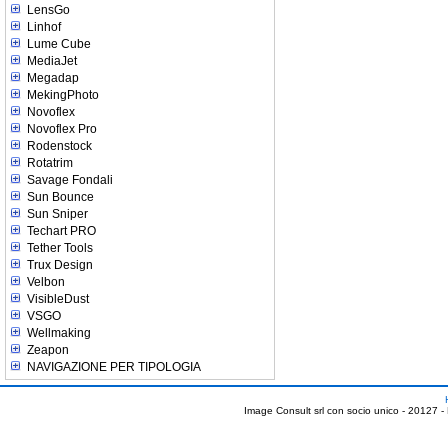
LensGo
Linhof
Lume Cube
MediaJet
Megadap
MekingPhoto
Novoflex
Novoflex Pro
Rodenstock
Rotatrim
Savage Fondali
Sun Bounce
Sun Sniper
Techart PRO
Tether Tools
Trux Design
Velbon
VisibleDust
VSGO
Wellmaking
Zeapon
NAVIGAZIONE PER TIPOLOGIA
Image Consult srl con socio unico - 20127 -