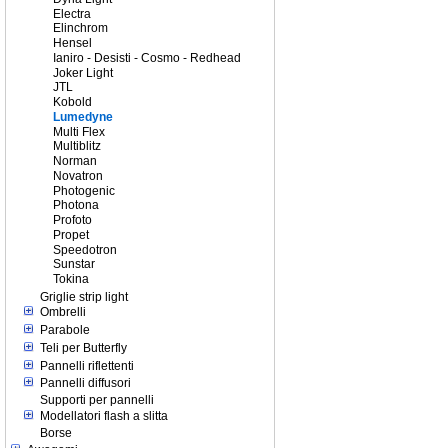
Electra
Elinchrom
Hensel
Ianiro - Desisti - Cosmo - Redhead
Joker Light
JTL
Kobold
Lumedyne
Multi Flex
Multiblitz
Norman
Novatron
Photogenic
Photona
Profoto
Propet
Speedotron
Sunstar
Tokina
Griglie strip light
Ombrelli
Parabole
Teli per Butterfly
Pannelli riflettenti
Pannelli diffusori
Supporti per pannelli
Modellatori flash a slitta
Borse