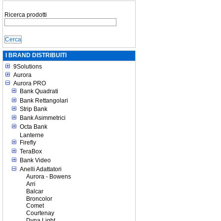
Ricerca prodotti
I BRAND DISTRIBUITI
9Solutions
Aurora
Aurora PRO
Bank Quadrati
Bank Rettangolari
Strip Bank
Bank Asimmetrici
Octa Bank
Lanterne
Firefly
TeraBox
Bank Video
Anelli Adattatori
Aurora - Bowens
Arri
Balcar
Broncolor
Comet
Courtenay
Dyna Light