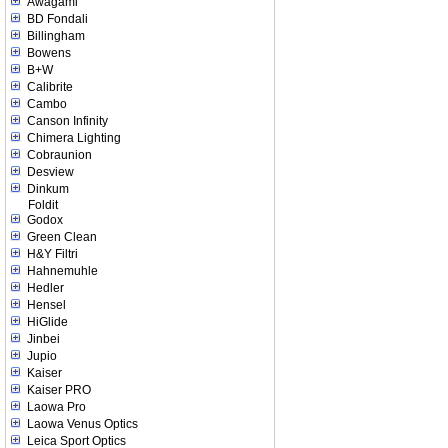
Awagami
BD Fondali
Billingham
Bowens
B+W
Calibrite
Cambo
Canson Infinity
Chimera Lighting
Cobraunion
Desview
Dinkum
Foldit
Godox
Green Clean
H&Y Filtri
Hahnemuhle
Hedler
Hensel
HiGlide
Jinbei
Jupio
Kaiser
Kaiser PRO
Laowa Pro
Laowa Venus Optics
Leica Sport Optics