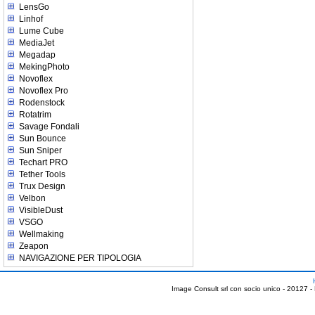
LensGo
Linhof
Lume Cube
MediaJet
Megadap
MekingPhoto
Novoflex
Novoflex Pro
Rodenstock
Rotatrim
Savage Fondali
Sun Bounce
Sun Sniper
Techart PRO
Tether Tools
Trux Design
Velbon
VisibleDust
VSGO
Wellmaking
Zeapon
NAVIGAZIONE PER TIPOLOGIA
Image Consult srl con socio unico - 20127 -