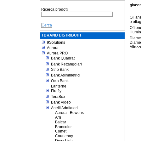
giace
Ricerca prodotti
Gli an
e ottag
Offron
illumi
I BRAND DISTRIBUITI
Diamet
9Solutions
Diame
Altezz
Aurora
Aurora PRO
Bank Quadrati
Bank Rettangolari
Strip Bank
Bank Asimmetrici
Octa Bank
Lanterne
Firefly
TeraBox
Bank Video
Anelli Adattatori
Aurora - Bowens
Arri
Balcar
Broncolor
Comet
Courtenay
Dyna Light