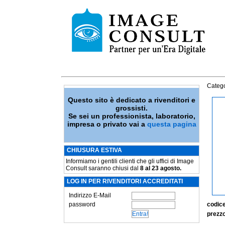
Catego
Questo sito è dedicato a rivenditori e
grossisti.
Se sei un professionista, laboratorio,
impresa o privato vai a
questa pagina
CHIUSURA ESTIVA
Informiamo i gentili clienti che gli uffici di Image
Consult saranno chiusi dal
8 al 23 agosto.
LOG IN PER RIVENDITORI ACCREDITATI
Indirizzo E-Mail
password
codic
prezzo