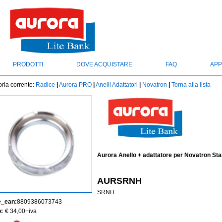
PRODOTTI
DOVE ACQUISTARE
FAQ
APP
ria corrente:
Radice
|
Aurora PRO
|
Anelli Adattatori
|
Novatron
|
Torna alla lista
Aurora Anello + adattatore per Novatron St
AURSRNH
SRNH
e_ean:
8809386073743
:
€ 34,00
+iva