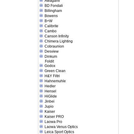
Awagami
BD Fondali
Billingham
Bowens
B+W
Calibrite
Cambo
Canson Infinity
Chimera Lighting
Cobraunion
Desview
Dinkum
Foldit
Godox
Green Clean
H&Y Filtri
Hahnemuhle
Hedler
Hensel
HiGlide
Jinbei
Jupio
Kaiser
Kaiser PRO
Laowa Pro
Laowa Venus Optics
Leica Sport Optics