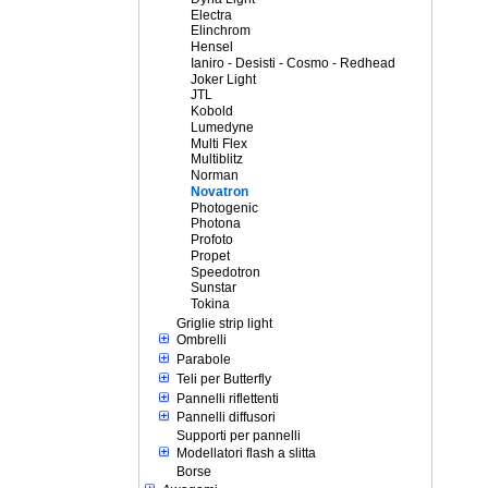
Electra
Elinchrom
Hensel
Ianiro - Desisti - Cosmo - Redhead
Joker Light
JTL
Kobold
Lumedyne
Multi Flex
Multiblitz
Norman
Novatron
Photogenic
Photona
Profoto
Propet
Speedotron
Sunstar
Tokina
Griglie strip light
Ombrelli
Parabole
Teli per Butterfly
Pannelli riflettenti
Pannelli diffusori
Supporti per pannelli
Modellatori flash a slitta
Borse