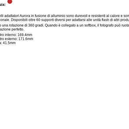
nza:
elli adattatori Aurora in fusione di alluminio sono durevoli e resistenti al calore e so
onale. Disponibili oltre 60 supporti diversi per adattarsi alle unità flash di altri produ
o una rotazione di 360 gradi. Quando è collegato a un softbox, il fotografo può ruot
nazione perfetto.
ro interno: 169.4mm
tro esterno: 171.6mm
a: 41.5mm