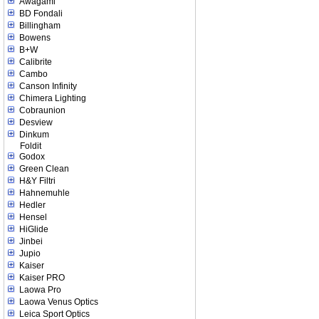
Awagami
BD Fondali
Billingham
Bowens
B+W
Calibrite
Cambo
Canson Infinity
Chimera Lighting
Cobraunion
Desview
Dinkum
Foldit
Godox
Green Clean
H&Y Filtri
Hahnemuhle
Hedler
Hensel
HiGlide
Jinbei
Jupio
Kaiser
Kaiser PRO
Laowa Pro
Laowa Venus Optics
Leica Sport Optics