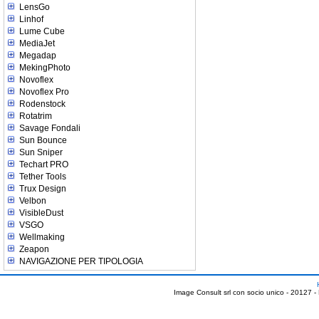
LensGo
Linhof
Lume Cube
MediaJet
Megadap
MekingPhoto
Novoflex
Novoflex Pro
Rodenstock
Rotatrim
Savage Fondali
Sun Bounce
Sun Sniper
Techart PRO
Tether Tools
Trux Design
Velbon
VisibleDust
VSGO
Wellmaking
Zeapon
NAVIGAZIONE PER TIPOLOGIA
Image Consult srl con socio unico - 20127 -