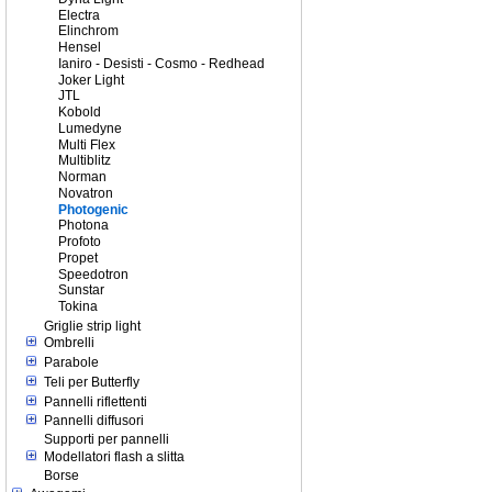
Electra
Elinchrom
Hensel
Ianiro - Desisti - Cosmo - Redhead
Joker Light
JTL
Kobold
Lumedyne
Multi Flex
Multiblitz
Norman
Novatron
Photogenic
Photona
Profoto
Propet
Speedotron
Sunstar
Tokina
Griglie strip light
Ombrelli
Parabole
Teli per Butterfly
Pannelli riflettenti
Pannelli diffusori
Supporti per pannelli
Modellatori flash a slitta
Borse