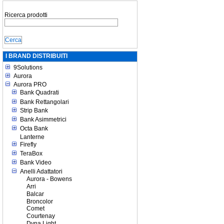
Ricerca prodotti
I BRAND DISTRIBUITI
9Solutions
Aurora
Aurora PRO
Bank Quadrati
Bank Rettangolari
Strip Bank
Bank Asimmetrici
Octa Bank
Lanterne
Firefly
TeraBox
Bank Video
Anelli Adattatori
Aurora - Bowens
Arri
Balcar
Broncolor
Comet
Courtenay
Dyna Light