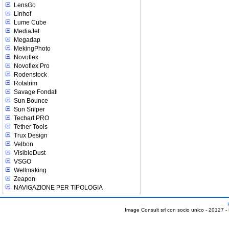
LensGo
Linhof
Lume Cube
MediaJet
Megadap
MekingPhoto
Novoflex
Novoflex Pro
Rodenstock
Rotatrim
Savage Fondali
Sun Bounce
Sun Sniper
Techart PRO
Tether Tools
Trux Design
Velbon
VisibleDust
VSGO
Wellmaking
Zeapon
NAVIGAZIONE PER TIPOLOGIA
Image Consult srl con socio unico - 20127 -