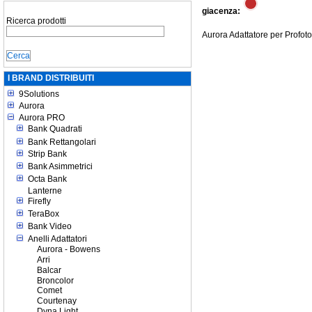
giacenza:
Ricerca prodotti
Aurora Adattatore per Profo
I BRAND DISTRIBUITI
9Solutions
Aurora
Aurora PRO
Bank Quadrati
Bank Rettangolari
Strip Bank
Bank Asimmetrici
Octa Bank
Lanterne
Firefly
TeraBox
Bank Video
Anelli Adattatori
Aurora - Bowens
Arri
Balcar
Broncolor
Comet
Courtenay
Dyna Light