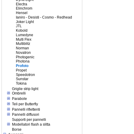
Electra
Elinchrom
Hensel
Ianiro - Desisti - Cosmo - Redhead
Joker Light
JTL
Kobold
Lumedyne
Multi Flex
Multiblitz
Norman
Novatron
Photogenic
Photona
Profoto
Propet
Speedotron
Sunstar
Tokina
Griglie strip light
Ombrelli
Parabole
Teli per Butterfly
Pannelli riflettenti
Pannelli diffusori
Supporti per pannelli
Modellatori flash a slitta
Borse