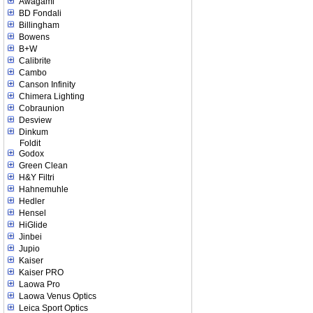
Awagami
BD Fondali
Billingham
Bowens
B+W
Calibrite
Cambo
Canson Infinity
Chimera Lighting
Cobraunion
Desview
Dinkum
Foldit
Godox
Green Clean
H&Y Filtri
Hahnemuhle
Hedler
Hensel
HiGlide
Jinbei
Jupio
Kaiser
Kaiser PRO
Laowa Pro
Laowa Venus Optics
Leica Sport Optics