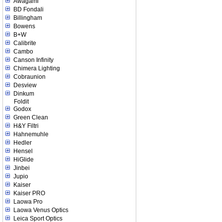
Awagami
BD Fondali
Billingham
Bowens
B+W
Calibrite
Cambo
Canson Infinity
Chimera Lighting
Cobraunion
Desview
Dinkum
Foldit
Godox
Green Clean
H&Y Filtri
Hahnemuhle
Hedler
Hensel
HiGlide
Jinbei
Jupio
Kaiser
Kaiser PRO
Laowa Pro
Laowa Venus Optics
Leica Sport Optics