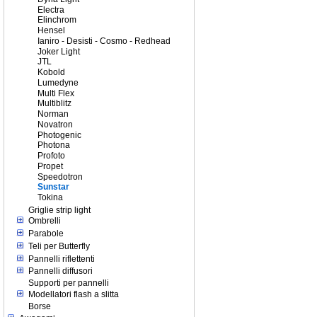
Electra
Elinchrom
Hensel
Ianiro - Desisti - Cosmo - Redhead
Joker Light
JTL
Kobold
Lumedyne
Multi Flex
Multiblitz
Norman
Novatron
Photogenic
Photona
Profoto
Propet
Speedotron
Sunstar
Tokina
Griglie strip light
Ombrelli
Parabole
Teli per Butterfly
Pannelli riflettenti
Pannelli diffusori
Supporti per pannelli
Modellatori flash a slitta
Borse