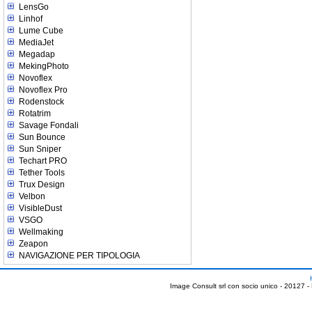
LensGo
Linhof
Lume Cube
MediaJet
Megadap
MekingPhoto
Novoflex
Novoflex Pro
Rodenstock
Rotatrim
Savage Fondali
Sun Bounce
Sun Sniper
Techart PRO
Tether Tools
Trux Design
Velbon
VisibleDust
VSGO
Wellmaking
Zeapon
NAVIGAZIONE PER TIPOLOGIA
Image Consult srl con socio unico - 20127 -