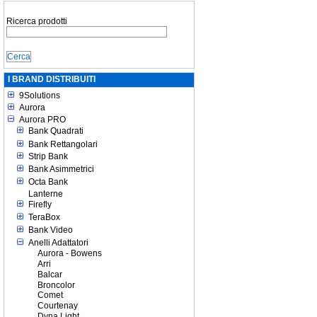
Ricerca prodotti
I BRAND DISTRIBUITI
9Solutions
Aurora
Aurora PRO
Bank Quadrati
Bank Rettangolari
Strip Bank
Bank Asimmetrici
Octa Bank
Lanterne
Firefly
TeraBox
Bank Video
Anelli Adattatori
Aurora - Bowens
Arri
Balcar
Broncolor
Comet
Courtenay
Dyna Light