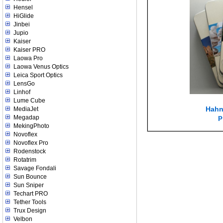
Hensel
HiGlide
Jinbei
Jupio
Kaiser
Kaiser PRO
Laowa Pro
Laowa Venus Optics
Leica Sport Optics
LensGo
Linhof
Lume Cube
Hahn
MediaJet
p
Megadap
MekingPhoto
Novoflex
Novoflex Pro
Rodenstock
Rotatrim
Savage Fondali
Sun Bounce
Sun Sniper
Techart PRO
Tether Tools
Trux Design
Velbon