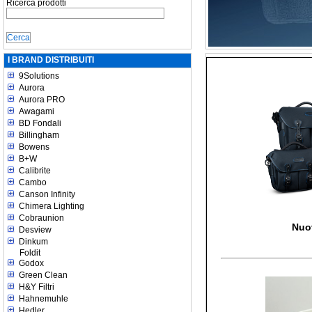
Ricerca prodotti
I BRAND DISTRIBUITI
9Solutions
Aurora
Aurora PRO
Awagami
BD Fondali
Billingham
Bowens
B+W
Calibrite
Cambo
Canson Infinity
Chimera Lighting
Cobraunion
Nuo
Desview
Dinkum
Foldit
Godox
Green Clean
H&Y Filtri
Hahnemuhle
Hedler