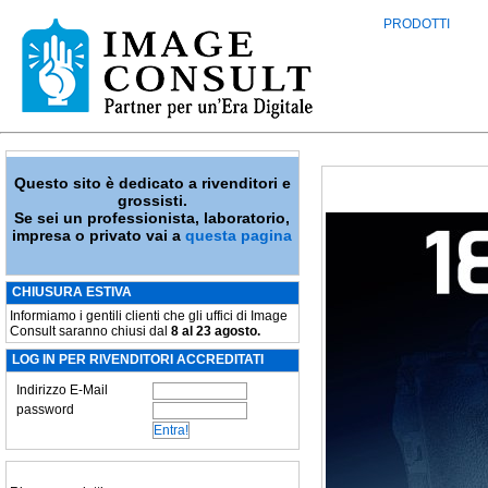
PRODOTTI
Questo sito è dedicato a rivenditori e
grossisti.
Se sei un professionista, laboratorio,
impresa o privato vai a
questa pagina
CHIUSURA ESTIVA
Informiamo i gentili clienti che gli uffici di Image
Consult saranno chiusi dal
8 al 23 agosto.
LOG IN PER RIVENDITORI ACCREDITATI
Indirizzo E-Mail
password