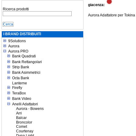
giacenza:
Ricerca prodotti
Aurora Adattatore per Tokina
I BRAND DISTRIBUITI
9Solutions
Aurora
Aurora PRO
Bank Quadrati
Bank Rettangolari
Strip Bank
Bank Asimmetrici
Octa Bank
Lanterne
Firefly
TeraBox
Bank Video
Anelli Adattatori
Aurora - Bowens
Arri
Balcar
Broncolor
Comet
Courtenay
Dyna Light