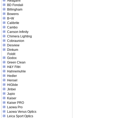
Awagami
BD Fondali
Billingham
Bowens
B+W
Calibrite
Cambo
Canson Infinity
Chimera Lighting
Cobraunion
Desview
Dinkum
Foldit
Godox
Green Clean
H&Y Filtri
Hahnemuhle
Hedler
Hensel
HiGlide
Jinbei
Jupio
Kaiser
Kaiser PRO
Laowa Pro
Laowa Venus Optics
Leica Sport Optics