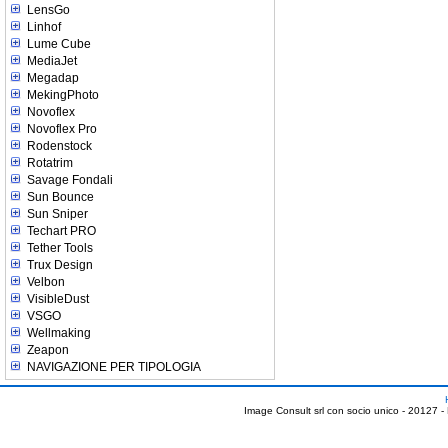
LensGo
Linhof
Lume Cube
MediaJet
Megadap
MekingPhoto
Novoflex
Novoflex Pro
Rodenstock
Rotatrim
Savage Fondali
Sun Bounce
Sun Sniper
Techart PRO
Tether Tools
Trux Design
Velbon
VisibleDust
VSGO
Wellmaking
Zeapon
NAVIGAZIONE PER TIPOLOGIA
Image Consult srl con socio unico - 20127 -