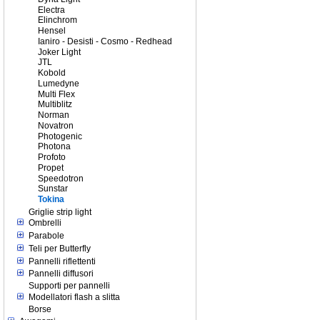
Electra
Elinchrom
Hensel
Ianiro - Desisti - Cosmo - Redhead
Joker Light
JTL
Kobold
Lumedyne
Multi Flex
Multiblitz
Norman
Novatron
Photogenic
Photona
Profoto
Propet
Speedotron
Sunstar
Tokina
Griglie strip light
Ombrelli
Parabole
Teli per Butterfly
Pannelli riflettenti
Pannelli diffusori
Supporti per pannelli
Modellatori flash a slitta
Borse