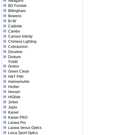
Awagami
BD Fondali
Billingham
Bowens
B+W
Calibrite
Cambo
Canson Infinity
Chimera Lighting
Cobraunion
Desview
Dinkum
Foldit
Godox
Green Clean
H&Y Filtri
Hahnemuhle
Hedler
Hensel
HiGlide
Jinbei
Jupio
Kaiser
Kaiser PRO
Laowa Pro
Laowa Venus Optics
Leica Sport Optics