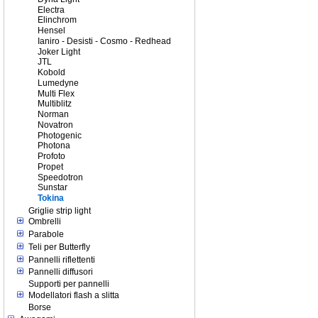
Electra
Elinchrom
Hensel
Ianiro - Desisti - Cosmo - Redhead
Joker Light
JTL
Kobold
Lumedyne
Multi Flex
Multiblitz
Norman
Novatron
Photogenic
Photona
Profoto
Propet
Speedotron
Sunstar
Tokina
Griglie strip light
Ombrelli
Parabole
Teli per Butterfly
Pannelli riflettenti
Pannelli diffusori
Supporti per pannelli
Modellatori flash a slitta
Borse