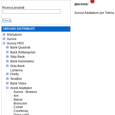
giacenza:
Ricerca prodotti
Aurora Adattatore per Tokina
I BRAND DISTRIBUITI
9Solutions
Aurora
Aurora PRO
Bank Quadrati
Bank Rettangolari
Strip Bank
Bank Asimmetrici
Octa Bank
Lanterne
Firefly
TeraBox
Bank Video
Anelli Adattatori
Aurora - Bowens
Arri
Balcar
Broncolor
Comet
Courtenay
Dyna Light