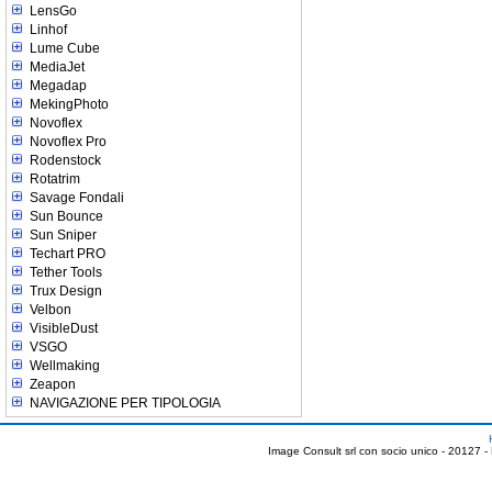
LensGo
Linhof
Lume Cube
MediaJet
Megadap
MekingPhoto
Novoflex
Novoflex Pro
Rodenstock
Rotatrim
Savage Fondali
Sun Bounce
Sun Sniper
Techart PRO
Tether Tools
Trux Design
Velbon
VisibleDust
VSGO
Wellmaking
Zeapon
NAVIGAZIONE PER TIPOLOGIA
Image Consult srl con socio unico - 20127 -