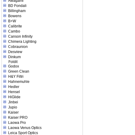
Awagami
BD Fondali
Billingham
Bowens
B+W
Calibrite
Cambo
Canson Infinity
Chimera Lighting
Cobraunion
Desview
Dinkum
Foldit
Godox
Green Clean
H&Y Filtri
Hahnemuhle
Hedler
Hensel
HiGlide
Jinbei
Jupio
Kaiser
Kaiser PRO
Laowa Pro
Laowa Venus Optics
Leica Sport Optics