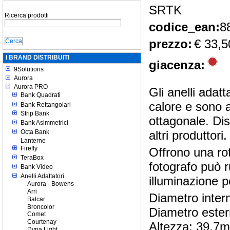
SRTK
Ricerca prodotti
codice_ean:
8
prezzo:
€ 33,5
I BRAND DISTRIBUITI
giacenza:
9Solutions
Aurora
Aurora PRO
Gli anelli adatt
Bank Quadrati
calore e sono a
Bank Rettangolari
Strip Bank
ottagonale. Disp
Bank Asimmetrici
Octa Bank
altri produttori.
Lanterne
Firefly
Offrono una rot
TeraBox
fotografo può r
Bank Video
Anelli Adattatori
illuminazione p
Aurora - Bowens
Arri
Diametro inte
Balcar
Broncolor
Diametro este
Comet
Courtenay
Altezza: 39.7
Dyna Light