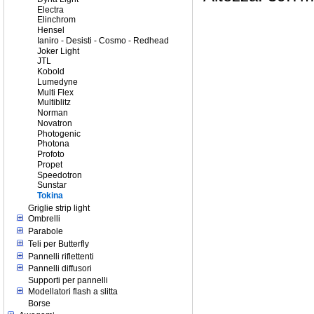
Electra
Elinchrom
Hensel
Ianiro - Desisti - Cosmo - Redhead
Joker Light
JTL
Kobold
Lumedyne
Multi Flex
Multiblitz
Norman
Novatron
Photogenic
Photona
Profoto
Propet
Speedotron
Sunstar
Tokina
Griglie strip light
Ombrelli
Parabole
Teli per Butterfly
Pannelli riflettenti
Pannelli diffusori
Supporti per pannelli
Modellatori flash a slitta
Borse