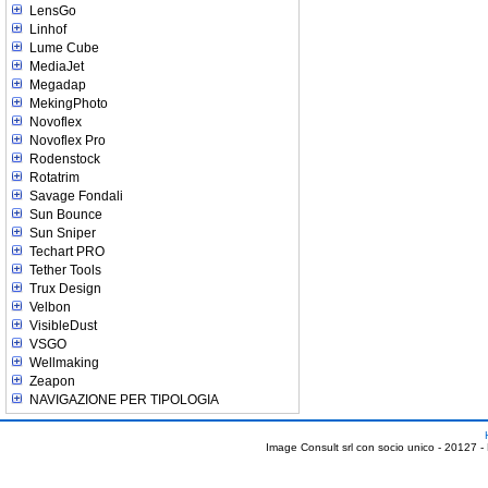
LensGo
Linhof
Lume Cube
MediaJet
Megadap
MekingPhoto
Novoflex
Novoflex Pro
Rodenstock
Rotatrim
Savage Fondali
Sun Bounce
Sun Sniper
Techart PRO
Tether Tools
Trux Design
Velbon
VisibleDust
VSGO
Wellmaking
Zeapon
NAVIGAZIONE PER TIPOLOGIA
Image Consult srl con socio unico - 20127 -