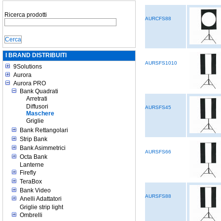
Ricerca prodotti
AURCFS88
I BRAND DISTRIBUITI
AURSFS1010
9Solutions
Aurora
Aurora PRO
Bank Quadrati
Arretrati
Diffusori
AURSFS45
Maschere
Griglie
Bank Rettangolari
Strip Bank
Bank Asimmetrici
AURSFS66
Octa Bank
Lanterne
Firefly
TeraBox
Bank Video
AURSFS88
Anelli Adattatori
Griglie strip light
Ombrelli