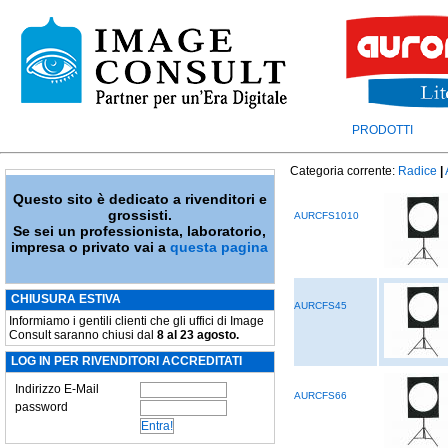
PRODOTTI
Categoria corrente:
Radice
|
Questo sito è dedicato a rivenditori e
grossisti.
AURCFS1010
Se sei un professionista, laboratorio,
impresa o privato vai a
questa pagina
CHIUSURA ESTIVA
AURCFS45
Informiamo i gentili clienti che gli uffici di Image
Consult saranno chiusi dal
8 al 23 agosto.
LOG IN PER RIVENDITORI ACCREDITATI
Indirizzo E-Mail
AURCFS66
password