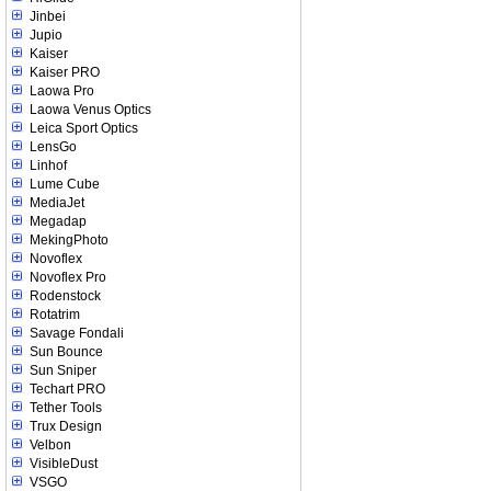
Jinbei
Jupio
Kaiser
Kaiser PRO
Laowa Pro
Laowa Venus Optics
Leica Sport Optics
LensGo
Linhof
Lume Cube
MediaJet
Megadap
MekingPhoto
Novoflex
Novoflex Pro
Rodenstock
Rotatrim
Savage Fondali
Sun Bounce
Sun Sniper
Techart PRO
Tether Tools
Trux Design
Velbon
VisibleDust
VSGO