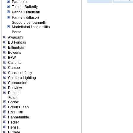
Parabole
Teli per Butterfly
Pannelli riflettenti
Pannelli diffusori
Supporti per pannelli
Modellatori flash a slitta
Borse
Awagami
BD Fondali
Billingham
Bowens
B+W
Calibrite
Cambo
Canson Infinity
Chimera Lighting
Cobraunion
Desview
Dinkum
Foldit
Godox
Green Clean
H&Y Filtri
Hahnemuhle
Hedler
Hensel
HiGlide