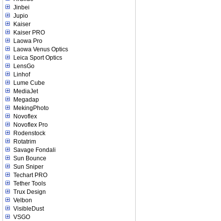
Jinbei
Jupio
Kaiser
Kaiser PRO
Laowa Pro
Laowa Venus Optics
Leica Sport Optics
LensGo
Linhof
Lume Cube
MediaJet
Megadap
MekingPhoto
Novoflex
Novoflex Pro
Rodenstock
Rotatrim
Savage Fondali
Sun Bounce
Sun Sniper
Techart PRO
Tether Tools
Trux Design
Velbon
VisibleDust
VSGO