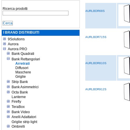
Ricerca prodotti
AURLBDR68S
I BRAND DISTRIBUITI
AURLBDR715S
9Solutions
Aurora
Aurora PRO
Bank Quadrati
Bank Rettangolari
Arretrati
AURLBDR810S
Diffusori
Maschere
Griglie
Strip Bank
Bank Asimmetrici
AURLBDR912S
Octa Bank
Lanterne
Firefly
TeraBox
Bank Video
Anelli Adattatori
Griglie strip light
Ombrelli