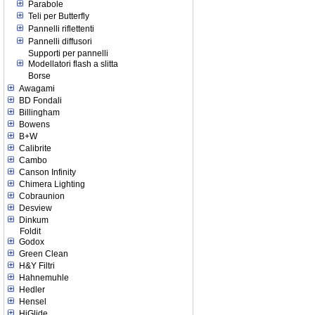
Parabole
Teli per Butterfly
Pannelli riflettenti
Pannelli diffusori
Supporti per pannelli
Modellatori flash a slitta
Borse
Awagami
BD Fondali
Billingham
Bowens
B+W
Calibrite
Cambo
Canson Infinity
Chimera Lighting
Cobraunion
Desview
Dinkum
Foldit
Godox
Green Clean
H&Y Filtri
Hahnemuhle
Hedler
Hensel
HiGlide