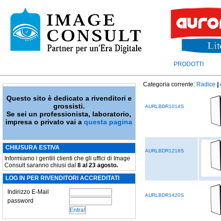
PRODOTTI
Categoria corrente:
Radice
|
Questo sito è dedicato a rivenditori e
grossisti.
AURLBDR1014S
Se sei un professionista, laboratorio,
impresa o privato vai a
questa pagina
CHIUSURA ESTIVA
AURLBDR1218S
Informiamo i gentili clienti che gli uffici di Image
Consult saranno chiusi dal
8 al 23 agosto.
LOG IN PER RIVENDITORI ACCREDITATI
Indirizzo E-Mail
AURLBDR1420S
password