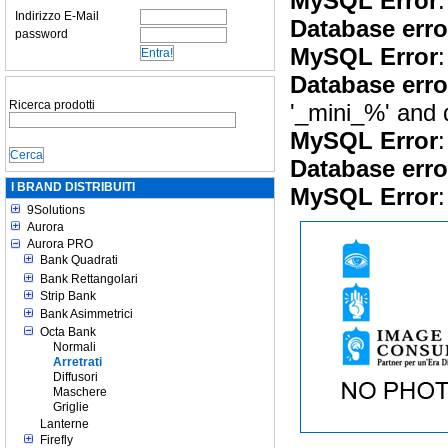
MySQL Error
:
Indirizzo E-Mail
Database erro
password
MySQL Error
:
Database erro
Ricerca prodotti
'_mini_%' and
MySQL Error
:
Database erro
I BRAND DISTRIBUITI
MySQL Error
:
9Solutions
Aurora
Aurora PRO
Bank Quadrati
Bank Rettangolari
Strip Bank
Bank Asimmetrici
Octa Bank
Normali
Arretrati
Diffusori
Maschere
Griglie
Lanterne
Firefly