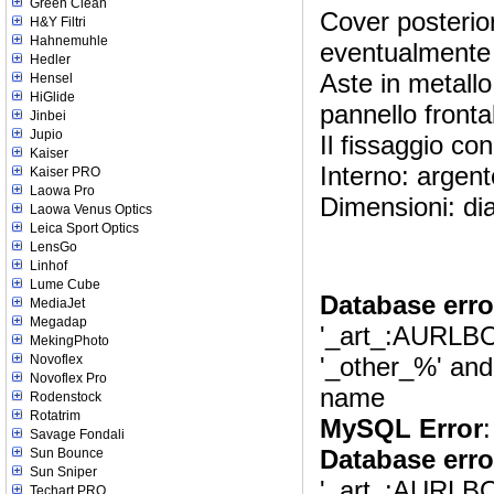
Green Clean
Cover posterior
H&Y Filtri
Hahnemuhle
eventualmente p
Hedler
Aste in metall
Hensel
HiGlide
pannello fronta
Jinbei
Jupio
Il fissaggio co
Kaiser
Interno: argent
Kaiser PRO
Laowa Pro
Dimensioni: d
Laowa Venus Optics
Leica Sport Optics
LensGo
Linhof
Lume Cube
Database erro
MediaJet
Megadap
'_art_:AURLBO
MekingPhoto
Novoflex
'_other_%' and t
Novoflex Pro
name
Rodenstock
Rotatrim
MySQL Error
:
Savage Fondali
Database erro
Sun Bounce
Sun Sniper
'_art_:AURLBOR90
Techart PRO