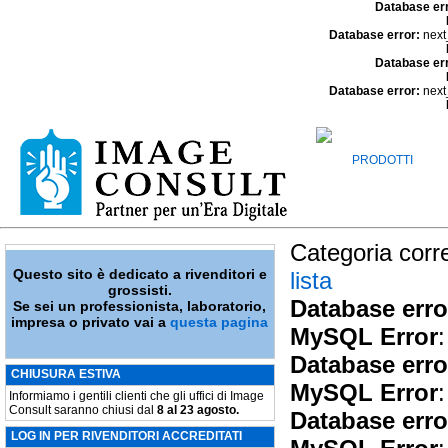
Database er
Database error:
next
Database er
Database error:
next
PRODOTTI
Categoria corr
Questo sito è dedicato a rivenditori e
lista
grossisti.
Database erro
Se sei un professionista, laboratorio,
impresa o privato vai a
questa pagina
MySQL Error
:
Database erro
CHIUSURA ESTIVA
MySQL Error
:
Informiamo i gentili clienti che gli uffici di Image
Consult saranno chiusi dal
8 al 23 agosto.
Database erro
LOG IN PER RIVENDITORI ACCREDITATI