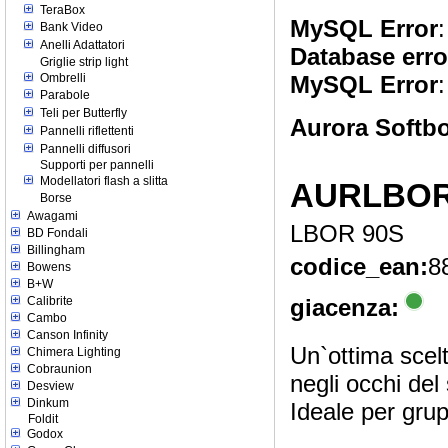
TeraBox
MySQL Error
:
Bank Video
Anelli Adattatori
Database erro
Griglie strip light
Ombrelli
MySQL Error
:
Parabole
Teli per Butterfly
Aurora Softbo
Pannelli riflettenti
Pannelli diffusori
Supporti per pannelli
Modellatori flash a slitta
AURLBOR
Borse
Awagami
LBOR 90S
BD Fondali
Billingham
codice_ean:
8
Bowens
B+W
Calibrite
giacenza:
Cambo
Canson Infinity
Un`ottima scelta
Chimera Lighting
Cobraunion
negli occhi del
Desview
Dinkum
Ideale per gru
Foldit
Godox