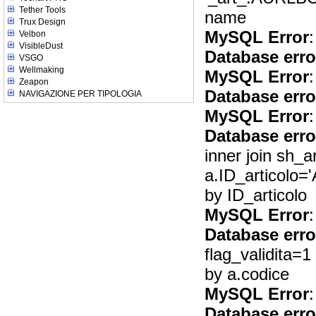
Tether Tools
name
Trux Design
MySQL Error
:
Velbon
VisibleDust
Database erro
VSGO
Wellmaking
MySQL Error
:
Zeapon
Database erro
NAVIGAZIONE PER TIPOLOGIA
MySQL Error
:
Database erro
inner join sh_a
a.ID_articolo=
by ID_articolo
MySQL Error
:
Database erro
flag_validita=
by a.codice
MySQL Error
:
Database erro