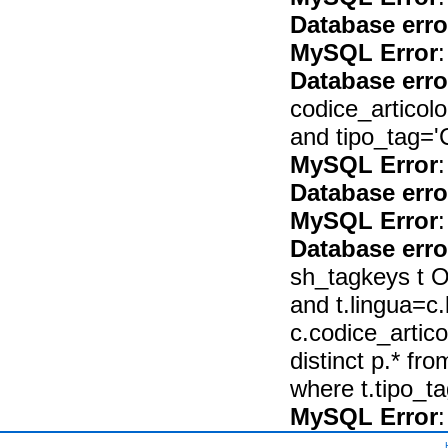
Database erro
MySQL Error
:
Database erro
codice_articol
and tipo_tag='
MySQL Error
:
Database erro
MySQL Error
:
Database erro
sh_tagkeys t O
and t.lingua=c.
c.codice_arti
distinct p.* fr
where t.tipo_
MySQL Error
: