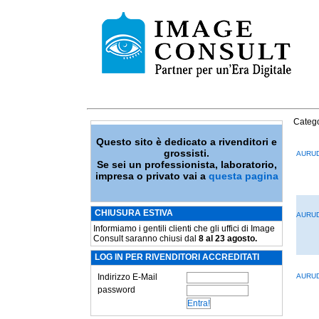
Catego
Questo sito è dedicato a rivenditori e
grossisti.
AURU
Se sei un professionista, laboratorio,
impresa o privato vai a
questa pagina
CHIUSURA ESTIVA
AURU
Informiamo i gentili clienti che gli uffici di Image
Consult saranno chiusi dal
8 al 23 agosto.
LOG IN PER RIVENDITORI ACCREDITATI
Indirizzo E-Mail
AURU
password