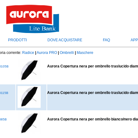
PRODOTTI
DOVE ACQUISTARE
FAQ
APP
ria corrente:
Radice
|
Aurora PRO
|
Ombrelli
|
Maschere
Aurora Copertura nera per ombrello traslucido dia
D105B
Aurora Copertura nera per ombrello traslucido dia
D115B
Aurora Copertura nera per ombrello bianco/nero di
D85B