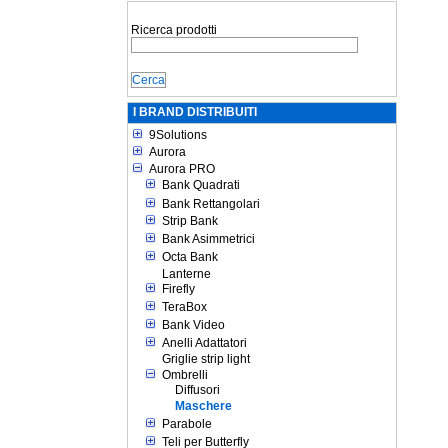
Ricerca prodotti
I BRAND DISTRIBUITI
9Solutions
Aurora
Aurora PRO
Bank Quadrati
Bank Rettangolari
Strip Bank
Bank Asimmetrici
Octa Bank
Lanterne
Firefly
TeraBox
Bank Video
Anelli Adattatori
Griglie strip light
Ombrelli
Diffusori
Maschere
Parabole
Teli per Butterfly