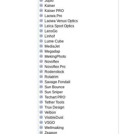
Jupio
Kaiser
Kaiser PRO
Laowa Pro
Laowa Venus Optics
Leica Sport Optics
LensGo
Linhof
Lume Cube
MediaJet
Megadap
MekingPhoto
Novoflex
Novoflex Pro
Rodenstock
Rotatrim
Savage Fondali
Sun Bounce
Sun Sniper
Techart PRO
Tether Tools
Trux Design
Velbon
VisibleDust
VSGO
Wellmaking
Zeapon