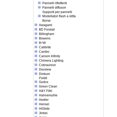
Pannelli riflettenti
Pannelli diffusori
Supporti per pannelli
Modellatori flash a slitta
Borse
Awagami
BD Fondali
Billingham
Bowens
B+W
Calibrite
Cambo
Canson Infinity
Chimera Lighting
Cobraunion
Desview
Dinkum
Foldit
Godox
Green Clean
H&Y Filtri
Hahnemuhle
Hedler
Hensel
HiGlide
Jinbei