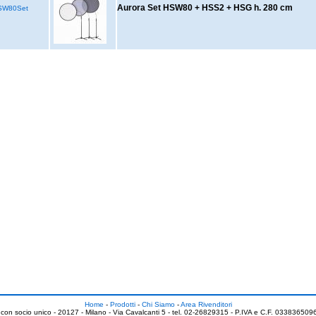
Aurora Set HSW80 + HSS2 + HSG h. 280 cm
SW80Set
Home
-
Prodotti
-
Chi Siamo
-
Area Rivenditori
 con socio unico - 20127 - Milano - Via Cavalcanti 5 - tel. 02-26829315 - P.IVA e C.F. 0338365