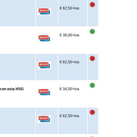
€ 62,50
+iva
€ 36,00
+iva
€ 62,50
+iva
o con asta HSG
€ 34,50
+iva
€ 62,50
+iva