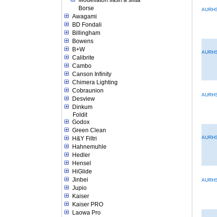
Borse
AURH
Awagami
BD Fondali
Billingham
Bowens
B+W
AURHS
Calibrite
Cambo
Canson Infinity
Chimera Lighting
Cobraunion
AURH
Desview
Dinkum
Foldit
Godox
Green Clean
AURH
H&Y Filtri
Hahnemuhle
Hedler
Hensel
HiGlide
Jinbei
AURH
Jupio
Kaiser
Kaiser PRO
Laowa Pro