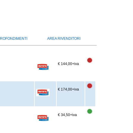
ROFONDIMENTI
AREA RIVENDITORI
€ 144,00
+iva
€ 174,00
+iva
€ 34,50
+iva