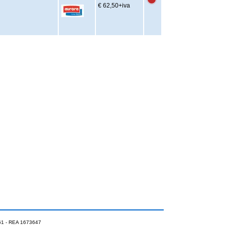
€ 62,50
+iva
0961 - REA 1673647