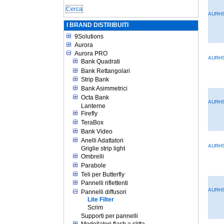
AURHS
I BRAND DISTRIBUITI
9Solutions
Aurora
Aurora PRO
AURH
Bank Quadrati
Bank Rettangolari
Strip Bank
Bank Asimmetrici
Octa Bank
AURHS
Lanterne
Firefly
TeraBox
Bank Video
Anelli Adattatori
AURH
Griglie strip light
Ombrelli
Parabole
Teli per Butterfly
Pannelli riflettenti
AURHS
Pannelli diffusori
Lite Filter
Scrim
Supporti per pannelli
Modellatori flash a slitta