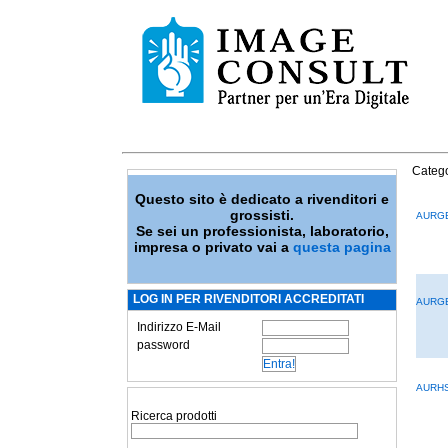
Catego
Questo sito è dedicato a rivenditori e
grossisti.
AURGB
Se sei un professionista, laboratorio,
impresa o privato vai a
questa pagina
LOG IN PER RIVENDITORI ACCREDITATI
AURGB
Indirizzo E-Mail
password
AURH
Ricerca prodotti