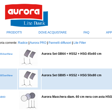
PRODOTTI
DOVE ACQUISTARE
FAQ
APP
ria corrente:
Radice
|
Aurora PRO
|
Pannelli diffusori
|
Lite Filter
Aurora Set GB64 + HSS2 + HSG 45x60 cm
64setNew
Aurora Set GB85 + HSS2 + HSG 50x80 cm
85setNew
Aurora Maschera diam. 60 cm nera con asta HSG
SB60