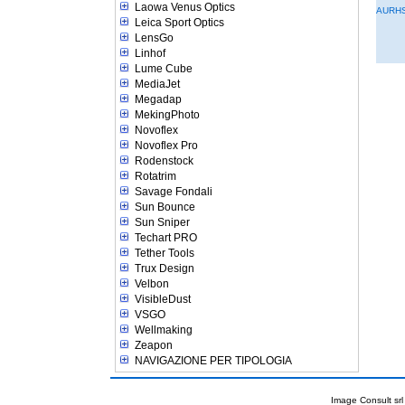
Laowa Venus Optics
AURH
Leica Sport Optics
LensGo
Linhof
Lume Cube
MediaJet
Megadap
MekingPhoto
Novoflex
Novoflex Pro
Rodenstock
Rotatrim
Savage Fondali
Sun Bounce
Sun Sniper
Techart PRO
Tether Tools
Trux Design
Velbon
VisibleDust
VSGO
Wellmaking
Zeapon
NAVIGAZIONE PER TIPOLOGIA
Image Consult srl