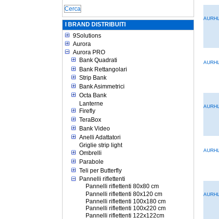
AURHL
I BRAND DISTRIBUITI
9Solutions
Aurora
Aurora PRO
Bank Quadrati
AURH
Bank Rettangolari
Strip Bank
Bank Asimmetrici
Octa Bank
Lanterne
AURHL
Firefly
TeraBox
Bank Video
Anelli Adattatori
Griglie strip light
AURH
Ombrelli
Parabole
Teli per Butterfly
Pannelli riflettenti
Pannelli riflettenti 80x80 cm
Pannelli riflettenti 80x120 cm
AURHL
Pannelli riflettenti 100x180 cm
Pannelli riflettenti 100x220 cm
Pannelli riflettenti 122x122cm