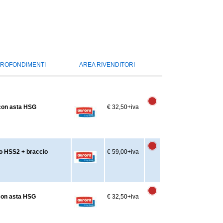
ROFONDIMENTI
AREA RIVENDITORI
 con asta HSG
€ 32,50
+iva
vo HSS2 + braccio
€ 59,00
+iva
 con asta HSG
€ 32,50
+iva