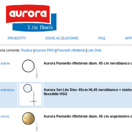
PRODOTTI
DOVE ACQUISTARE
FAQ
APP
ria corrente:
Radice
|
Aurora PRO
|
Pannelli riflettenti
|
Lite Disk
Aurora Pannello riflettente diam. 45 cm nero/bianco
L45B/W
Aurora Set Lite Disc 45cm HL45 nero/bianco + stati
45B/WSet
flessibile HSG
Aurora Pannello riflettente diam. 45 cm argento/oro
45S/G