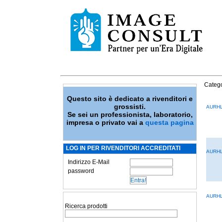
Catego
Questo sito è dedicato a rivenditori e
grossisti.
AURH
Se sei un professionista, laboratorio,
impresa o privato vai a
questa pagina
LOG IN PER RIVENDITORI ACCREDITATI
AURHL
Indirizzo E-Mail
password
AURHL
Ricerca prodotti