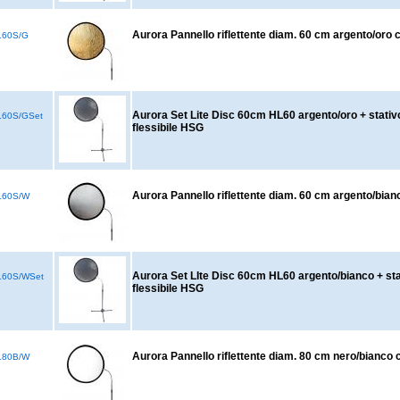
Aurora Pannello riflettente diam. 60 cm argento/oro
60S/G
Aurora Set Lite Disc 60cm HL60 argento/oro + stati
60S/GSet
flessibile HSG
Aurora Pannello riflettente diam. 60 cm argento/bia
L60S/W
Aurora Set LIte Disc 60cm HL60 argento/bianco + st
60S/WSet
flessibile HSG
Aurora Pannello riflettente diam. 80 cm nero/bianco
L80B/W