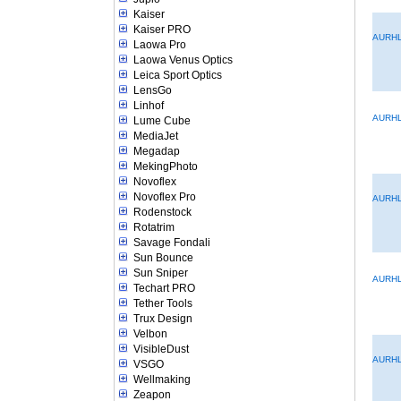
Kaiser
Kaiser PRO
AURHL
Laowa Pro
Laowa Venus Optics
Leica Sport Optics
LensGo
Linhof
AURHL
Lume Cube
MediaJet
Megadap
MekingPhoto
Novoflex
Novoflex Pro
AURHL
Rodenstock
Rotatrim
Savage Fondali
Sun Bounce
Sun Sniper
AURH
Techart PRO
Tether Tools
Trux Design
Velbon
VisibleDust
AURHL
VSGO
Wellmaking
Zeapon