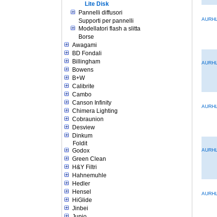
Lite Disk
Pannelli diffusori
AURHL
Supporti per pannelli
Modellatori flash a slitta
Borse
Awagami
BD Fondali
Billingham
AURHL
Bowens
B+W
Calibrite
Cambo
Canson Infinity
AURH
Chimera Lighting
Cobraunion
Desview
Dinkum
Foldit
AURHL
Godox
Green Clean
H&Y Filtri
Hahnemuhle
Hedler
Hensel
AURH
HiGlide
Jinbei
Jupio