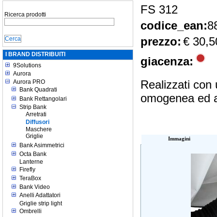
FS 312
Ricerca prodotti
codice_ean:
8
prezzo:
€ 30,5
I BRAND DISTRIBUITI
giacenza:
9Solutions
Aurora
Realizzati con 
Aurora PRO
Bank Quadrati
omogenea ed av
Bank Rettangolari
Strip Bank
Arretrati
Diffusori
Maschere
Griglie
Immagini
Bank Asimmetrici
Octa Bank
Lanterne
Firefly
TeraBox
Bank Video
Anelli Adattatori
Griglie strip light
Ombrelli