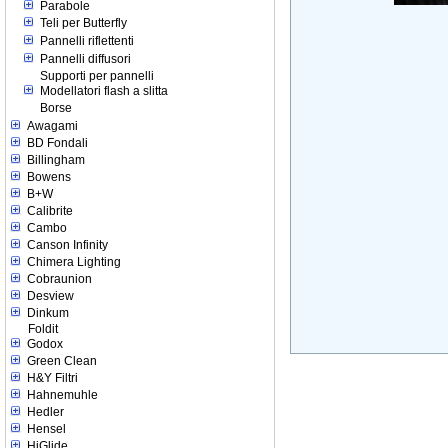
Parabole
Teli per Butterfly
Pannelli riflettenti
Pannelli diffusori
Supporti per pannelli
Modellatori flash a slitta
Borse
Awagami
BD Fondali
Billingham
Bowens
B+W
Calibrite
Cambo
Canson Infinity
Chimera Lighting
Cobraunion
Desview
Dinkum
Foldit
Godox
Green Clean
H&Y Filtri
Hahnemuhle
Hedler
Hensel
HiGlide