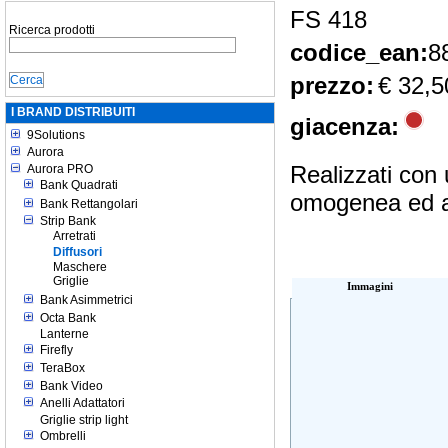
FS 418
Ricerca prodotti
codice_ean:
8
prezzo:
€ 32,5
I BRAND DISTRIBUITI
giacenza:
9Solutions
Aurora
Realizzati con 
Aurora PRO
Bank Quadrati
omogenea ed av
Bank Rettangolari
Strip Bank
Arretrati
Diffusori
Maschere
Griglie
Immagini
Bank Asimmetrici
Octa Bank
Lanterne
Firefly
TeraBox
Bank Video
Anelli Adattatori
Griglie strip light
Ombrelli