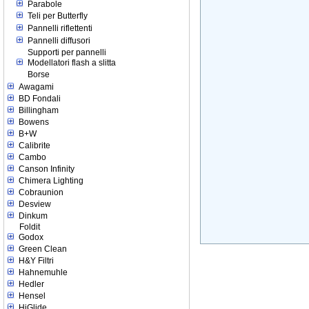
Parabole
Teli per Butterfly
Pannelli riflettenti
Pannelli diffusori
Supporti per pannelli
Modellatori flash a slitta
Borse
Awagami
BD Fondali
Billingham
Bowens
B+W
Calibrite
Cambo
Canson Infinity
Chimera Lighting
Cobraunion
Desview
Dinkum
Foldit
Godox
Green Clean
H&Y Filtri
Hahnemuhle
Hedler
Hensel
HiGlide