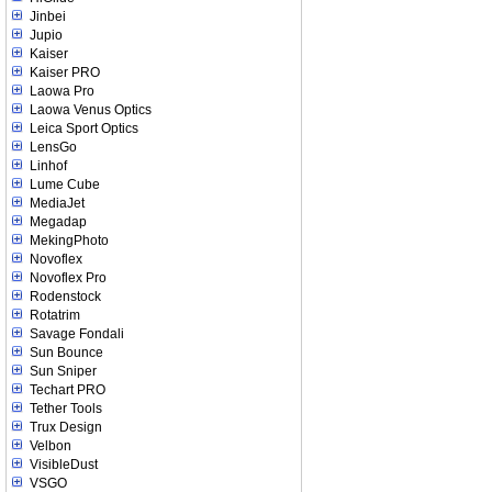
Jinbei
Jupio
Kaiser
Kaiser PRO
Laowa Pro
Laowa Venus Optics
Leica Sport Optics
LensGo
Linhof
Lume Cube
MediaJet
Megadap
MekingPhoto
Novoflex
Novoflex Pro
Rodenstock
Rotatrim
Savage Fondali
Sun Bounce
Sun Sniper
Techart PRO
Tether Tools
Trux Design
Velbon
VisibleDust
VSGO