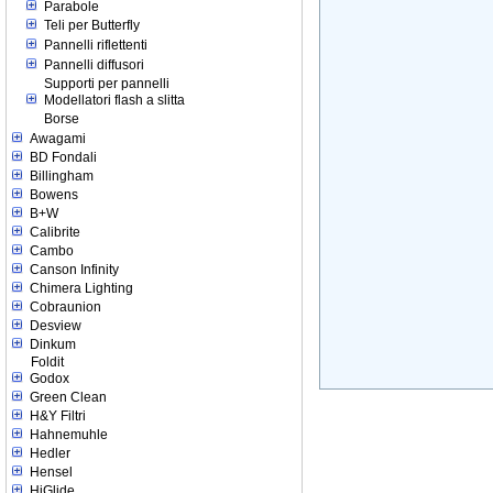
Parabole
Teli per Butterfly
Pannelli riflettenti
Pannelli diffusori
Supporti per pannelli
Modellatori flash a slitta
Borse
Awagami
BD Fondali
Billingham
Bowens
B+W
Calibrite
Cambo
Canson Infinity
Chimera Lighting
Cobraunion
Desview
Dinkum
Foldit
Godox
Green Clean
H&Y Filtri
Hahnemuhle
Hedler
Hensel
HiGlide