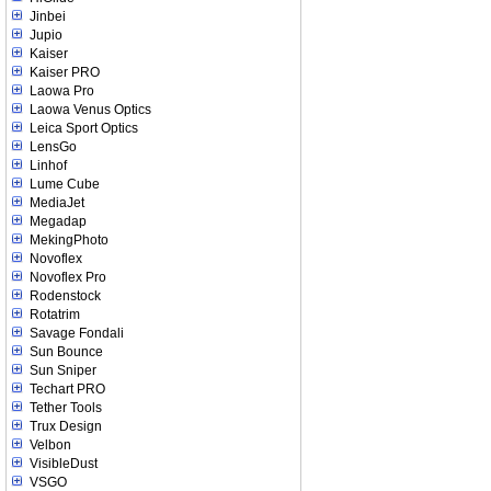
Jinbei
Jupio
Kaiser
Kaiser PRO
Laowa Pro
Laowa Venus Optics
Leica Sport Optics
LensGo
Linhof
Lume Cube
MediaJet
Megadap
MekingPhoto
Novoflex
Novoflex Pro
Rodenstock
Rotatrim
Savage Fondali
Sun Bounce
Sun Sniper
Techart PRO
Tether Tools
Trux Design
Velbon
VisibleDust
VSGO