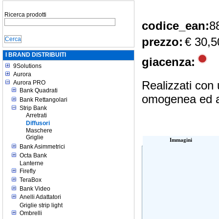
Ricerca prodotti
codice_ean:
8
prezzo:
€ 30,5
I BRAND DISTRIBUITI
giacenza:
9Solutions
Aurora
Realizzati con 
Aurora PRO
Bank Quadrati
omogenea ed av
Bank Rettangolari
Strip Bank
Arretrati
Diffusori
Maschere
Griglie
Immagini
Bank Asimmetrici
Octa Bank
Lanterne
Firefly
TeraBox
Bank Video
Anelli Adattatori
Griglie strip light
Ombrelli