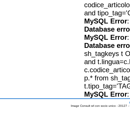
codice_articol
and tipo_tag='
MySQL Error
:
Database erro
MySQL Error
:
Database erro
sh_tagkeys t O
and t.lingua=c.
c.codice_artic
p.* from sh_tag
t.tipo_tag='T
MySQL Error
:
Image Consult srl con socio unico - 20127 -