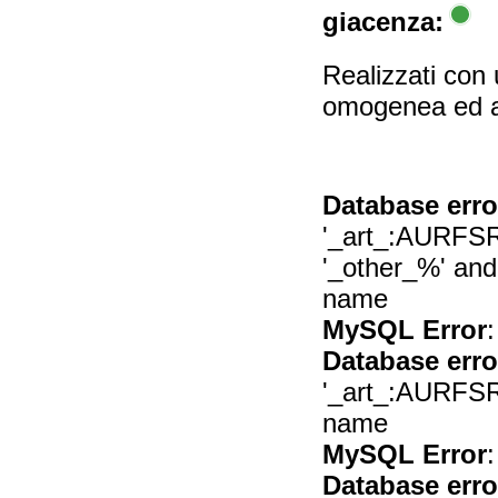
giacenza:
Realizzati con 
omogenea ed av
Database erro
'_art_:AURFSR6
'_other_%' and t
name
MySQL Error
:
Database erro
'_art_:AURFSR612
name
MySQL Error
:
Database erro