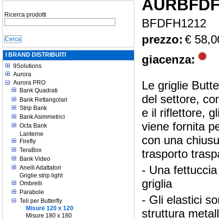
AURBFDF
Ricerca prodotti
BFDFH1212
prezzo:
€ 58,0
I BRAND DISTRIBUITI
giacenza:
9Solutions
Aurora
Le griglie Butt
Aurora PRO
Bank Quadrati
del settore, co
Bank Rettangolari
Strip Bank
e il riflettore,
Bank Asimmetrici
viene fornita p
Octa Bank
Lanterne
con una chiusu
Firefly
TeraBox
trasporto trasp
Bank Video
- Una fettuccia
Anelli Adattatori
Griglie strip light
griglia
Ombrelli
Parabole
- Gli elastici s
Teli per Butterfly
Misure 120 x 120
struttura metall
Misure 180 x 180