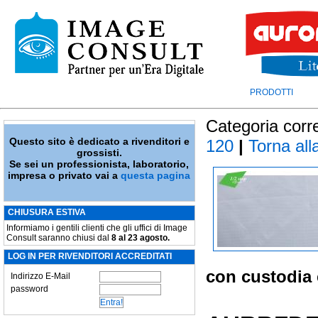
PRODOTTI
Categoria corr
Questo sito è dedicato a rivenditori e
120
|
Torna alla
grossisti.
Se sei un professionista, laboratorio,
impresa o privato vai a
questa pagina
CHIUSURA ESTIVA
Informiamo i gentili clienti che gli uffici di Image
Consult saranno chiusi dal
8 al 23 agosto.
LOG IN PER RIVENDITORI ACCREDITATI
con custodia 
Indirizzo E-Mail
password