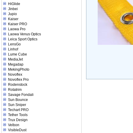
HiGlide
Jinbei
Jupio
Kaiser
Kaiser PRO
Laowa Pro
Laowa Venus Optics
Leica Sport Optics
LensGo
Linhof
Lume Cube
MediaJet
Megadap
MekingPhoto
Novoflex
Novoflex Pro
Rodenstock
Rotatrim
Savage Fondali
Sun Bounce
Sun Sniper
Techart PRO
Tether Tools
Trux Design
Velbon
VisibleDust