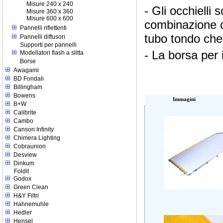
Misure 240 x 240
- Gli occhielli
Misure 360 x 360
Misure 600 x 600
combinazione co
Pannelli riflettenti
tubo tondo che
Pannelli diffusori
Supporti per pannelli
- La borsa per 
Modellatori flash a slitta
Borse
Awagami
BD Fondali
Billingham
Bowens
Immagini
B+W
Calibrite
Cambo
Canson Infinity
Chimera Lighting
Cobraunion
Desview
Dinkum
Foldit
Godox
Green Clean
H&Y Filtri
Hahnemuhle
Hedler
Hensel