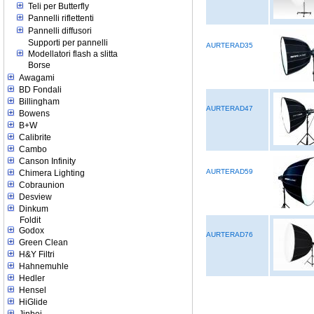
Teli per Butterfly
Pannelli riflettenti
Pannelli diffusori
Supporti per pannelli
AURTERAD35
Modellatori flash a slitta
Borse
Awagami
BD Fondali
Billingham
AURTERAD47
Bowens
B+W
Calibrite
Cambo
Canson Infinity
AURTERAD59
Chimera Lighting
Cobraunion
Desview
Dinkum
Foldit
Godox
AURTERAD76
Green Clean
H&Y Filtri
Hahnemuhle
Hedler
Hensel
HiGlide