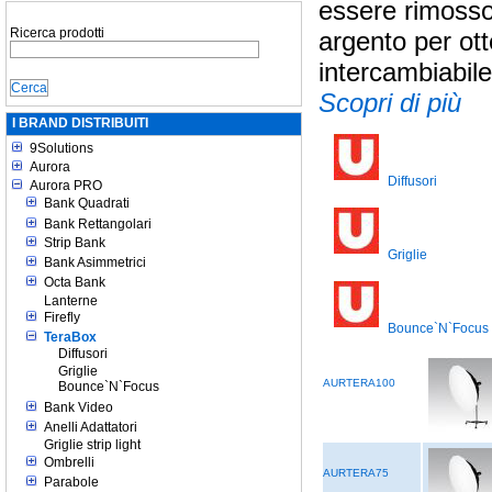
essere rimosso.
Ricerca prodotti
argento per ott
intercambiabil
Scopri di più
I BRAND DISTRIBUITI
9Solutions
Aurora
Diffusori
Aurora PRO
Bank Quadrati
Bank Rettangolari
Strip Bank
Griglie
Bank Asimmetrici
Octa Bank
Lanterne
Firefly
Bounce`N`Focus
TeraBox
Diffusori
Griglie
AURTERA100
Bounce`N`Focus
Bank Video
Anelli Adattatori
Griglie strip light
Ombrelli
AURTERA75
Parabole