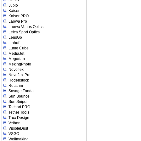
Jinbei
Jupio
Kaiser
Kaiser PRO
Laowa Pro
Laowa Venus Optics
Leica Sport Optics
LensGo
Linhof
Lume Cube
MediaJet
Megadap
MekingPhoto
Novoflex
Novoflex Pro
Rodenstock
Rotatrim
Savage Fondali
Sun Bounce
Sun Sniper
Techart PRO
Tether Tools
Trux Design
Velbon
VisibleDust
VSGO
Wellmaking