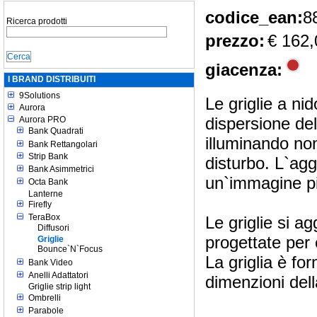
codice_ean:
8
Ricerca prodotti
prezzo:
€ 162,
giacenza:
I BRAND DISTRIBUITI
9Solutions
Le griglie a ni
Aurora
dispersione del
Aurora PRO
Bank Quadrati
illuminando no
Bank Rettangolari
Strip Bank
disturbo. L`aggi
Bank Asimmetrici
un`immagine pi
Octa Bank
Lanterne
Firefly
TeraBox
Le griglie si a
Diffusori
progettate per 
Griglie
Bounce`N`Focus
La griglia è fo
Bank Video
Anelli Adattatori
dimenzioni dell
Griglie strip light
Ombrelli
Parabole