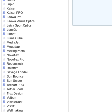
Jinbei
Jupio
Kaiser
Kaiser PRO
Laowa Pro
Laowa Venus Optics
Leica Sport Optics
LensGo
Linhof
Lume Cube
MediaJet
Megadap
MekingPhoto
Novoflex
Novoflex Pro
Rodenstock
Rotatrim
Savage Fondali
Sun Bounce
Sun Sniper
Techart PRO
Tether Tools
Trux Design
Velbon
VisibleDust
VSGO
Wellmaking