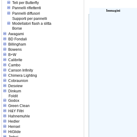
Teli per Butterfly
Pannelli riflettenti
Immagini
Pannelli diffusori
Supporti per pannelli
Modellatori flash a slitta
Borse
Awagami
BD Fondali
Billingham
Bowens
B+W
Calibrite
Cambo
Canson Infinity
Chimera Lighting
Cobraunion
Desview
Dinkum
Foldit
Godox
Green Clean
H&Y Filtri
Hahnemuhle
Hedler
Hensel
HiGlide