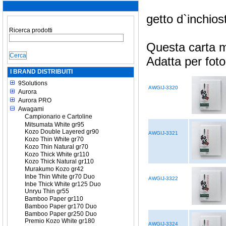
getto d`inchio
Ricerca prodotti
Questa carta m
Adatta per foto
I BRAND DISTRIBUITI
9Solutions
AWGIJ-3320
Aurora
Aurora PRO
Awagami
Campionario e Cartoline
Mitsumata White gr95
Kozo Double Layered gr90
AWGIJ-3321
Kozo Thin White gr70
Kozo Thin Natural gr70
Kozo Thick White gr110
Kozo Thick Natural gr110
Murakumo Kozo gr42
Inbe Thin White gr70 Duo
AWGIJ-3322
Inbe Thick White gr125 Duo
Unryu Thin gr55
Bamboo Paper gr110
Bamboo Paper gr170 Duo
Bamboo Paper gr250 Duo
Premio Kozo White gr180
AWGIJ-3324