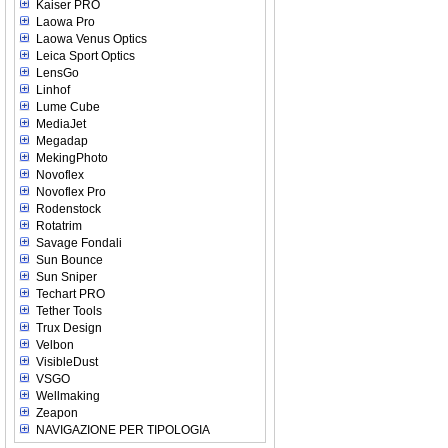
Kaiser PRO
Laowa Pro
Laowa Venus Optics
Leica Sport Optics
LensGo
Linhof
Lume Cube
MediaJet
Megadap
MekingPhoto
Novoflex
Novoflex Pro
Rodenstock
Rotatrim
Savage Fondali
Sun Bounce
Sun Sniper
Techart PRO
Tether Tools
Trux Design
Velbon
VisibleDust
VSGO
Wellmaking
Zeapon
NAVIGAZIONE PER TIPOLOGIA