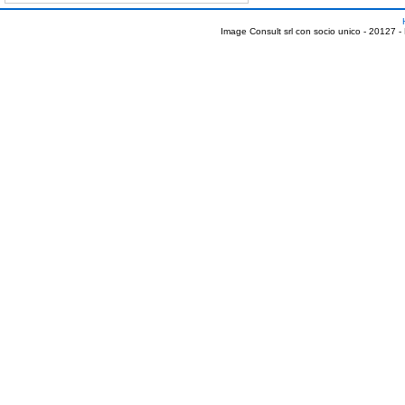
Image Consult srl con socio unico - 20127 -