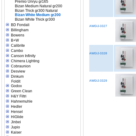
Premio Unryu gr165
Bizan Medium Natural gr200
Bizan Thick gr300 Natural
Bizan White Medium gr200
Bizan White Thick gr300
BD Fondali
AWGIJ-3327
Billingham
Bowens
B+W
Calibrite
Cambo
AWGIJ-3328
Canson Infinity
Chimera Lighting
Cobraunion
Desview
Dinkum
AWGIJ-3329
Foldit
Godox
Green Clean
H&Y Filtri
Hahnemuhle
Hedler
Hensel
HiGlide
Jinbei
Jupio
Kaiser