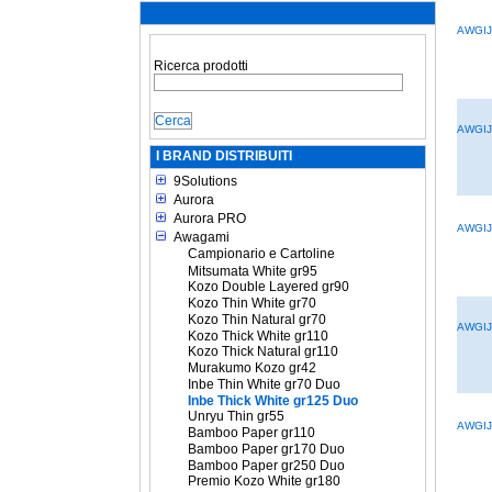
AWGIJ
Ricerca prodotti
AWGIJ
I BRAND DISTRIBUITI
9Solutions
Aurora
Aurora PRO
AWGIJ
Awagami
Campionario e Cartoline
Mitsumata White gr95
Kozo Double Layered gr90
Kozo Thin White gr70
Kozo Thin Natural gr70
AWGIJ
Kozo Thick White gr110
Kozo Thick Natural gr110
Murakumo Kozo gr42
Inbe Thin White gr70 Duo
Inbe Thick White gr125 Duo
Unryu Thin gr55
AWGIJ
Bamboo Paper gr110
Bamboo Paper gr170 Duo
Bamboo Paper gr250 Duo
Premio Kozo White gr180