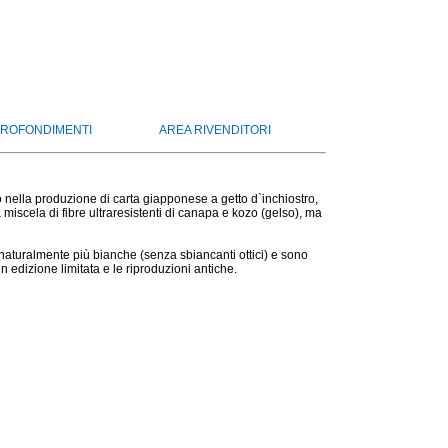
ROFONDIMENTI
AREA RIVENDITORI
o nella produzione di carta giapponese a getto d`inchiostro,
scela di fibre ultraresistenti di canapa e kozo (gelso), ma
naturalmente più bianche (senza sbiancanti ottici) e sono
i in edizione limitata e le riproduzioni antiche.