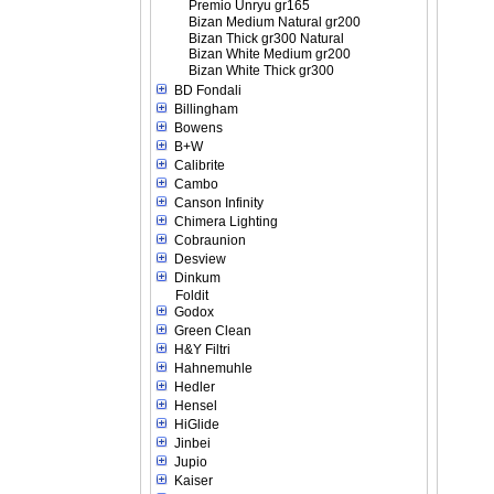
Premio Unryu gr165
Bizan Medium Natural gr200
Bizan Thick gr300 Natural
Bizan White Medium gr200
Bizan White Thick gr300
BD Fondali
Billingham
Bowens
B+W
Calibrite
Cambo
Canson Infinity
Chimera Lighting
Cobraunion
Desview
Dinkum
Foldit
Godox
Green Clean
H&Y Filtri
Hahnemuhle
Hedler
Hensel
HiGlide
Jinbei
Jupio
Kaiser