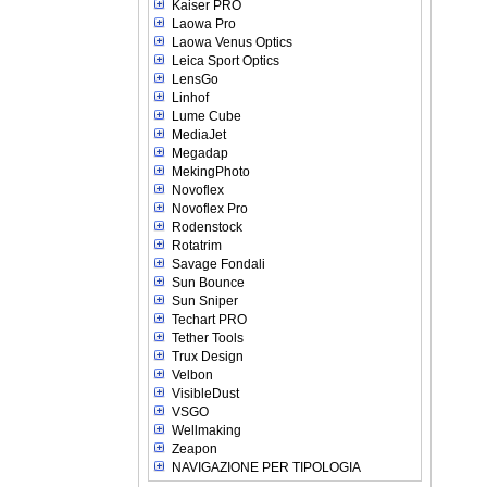
Kaiser PRO
Laowa Pro
Laowa Venus Optics
Leica Sport Optics
LensGo
Linhof
Lume Cube
MediaJet
Megadap
MekingPhoto
Novoflex
Novoflex Pro
Rodenstock
Rotatrim
Savage Fondali
Sun Bounce
Sun Sniper
Techart PRO
Tether Tools
Trux Design
Velbon
VisibleDust
VSGO
Wellmaking
Zeapon
NAVIGAZIONE PER TIPOLOGIA