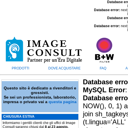
Database er
Database error:
next
Database er
Database error:
next
PRODOTTI
DOVE ACQUISTARE
FAQ
A
Database erro
Questo sito è dedicato a rivenditori e
MySQL Error
:
grossisti.
Database erro
Se sei un professionista, laboratorio,
impresa o privato vai a
questa pagina
NOW(), 0, 1) as
join sh_tagkey
CHIUSURA ESTIVA
(t.lingua='ALL'
Informiamo i gentili clienti che gli uffici di Image
Consult saranno chiusi dal
8 al 23 agosto.