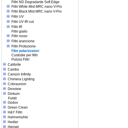
Filtri ND Degradante Soft Edge
Filtri White Mist MRC nano V-Pro
Filtri Black Mist MRC nano V-Pro
Filtri UV
Filtri UV IR-cut
Filtri IR
Filtri giallo
Filtri rosso
Filtri arancione
Filtri Protezione
Film polarizzatori
Custodie per filtri
Pulizia Filtri
Calibrite
Cambo
Canson Infinity
Chimera Lighting
Cobraunion
Desview
Dinkum
Foldit
Godox
Green Clean
H&Y Filtri
Hahnemuhle
Hedler
Hensel