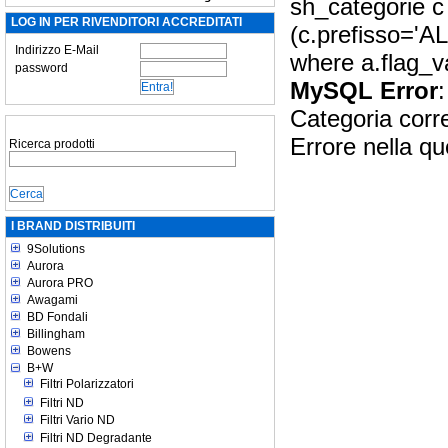
sh_categorie c
LOG IN PER RIVENDITORI ACCREDITATI
(c.prefisso='A
Indirizzo E-Mail
where a.flag_v
password
MySQL Error
:
Categoria corr
Errore nella qu
Ricerca prodotti
I BRAND DISTRIBUITI
9Solutions
Aurora
Aurora PRO
Awagami
BD Fondali
Billingham
Bowens
B+W
Filtri Polarizzatori
Filtri ND
Filtri Vario ND
Filtri ND Degradante