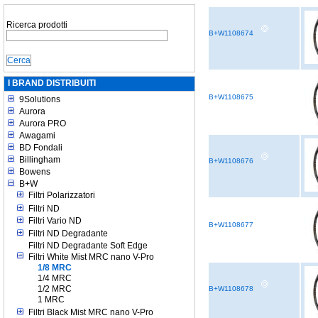
Ricerca prodotti
B+W1108674
I BRAND DISTRIBUITI
B+W1108675
9Solutions
Aurora
Aurora PRO
Awagami
BD Fondali
Billingham
B+W1108676
Bowens
B+W
Filtri Polarizzatori
Filtri ND
Filtri Vario ND
B+W1108677
Filtri ND Degradante
Filtri ND Degradante Soft Edge
Filtri White Mist MRC nano V-Pro
1/8 MRC
1/4 MRC
1/2 MRC
B+W1108678
1 MRC
Filtri Black Mist MRC nano V-Pro