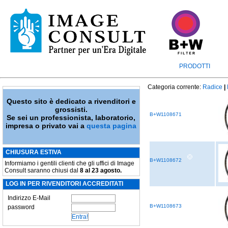
PRODOTTI
Categoria corrente:
Radice
|
Questo sito è dedicato a rivenditori e
grossisti.
B+W1108671
Se sei un professionista, laboratorio,
impresa o privato vai a
questa pagina
CHIUSURA ESTIVA
B+W1108672
Informiamo i gentili clienti che gli uffici di Image
Consult saranno chiusi dal
8 al 23 agosto.
LOG IN PER RIVENDITORI ACCREDITATI
Indirizzo E-Mail
B+W1108673
password