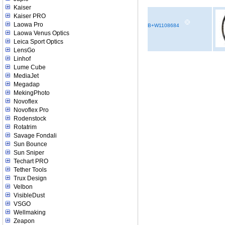
Kaiser
Kaiser PRO
Laowa Pro
B+W1108684
Laowa Venus Optics
Leica Sport Optics
LensGo
Linhof
Lume Cube
MediaJet
Megadap
MekingPhoto
Novoflex
Novoflex Pro
Rodenstock
Rotatrim
Savage Fondali
Sun Bounce
Sun Sniper
Techart PRO
Tether Tools
Trux Design
Velbon
VisibleDust
VSGO
Wellmaking
Zeapon