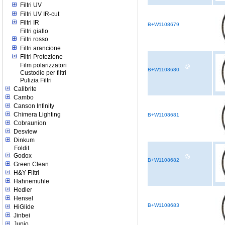
Filtri UV
Filtri UV IR-cut
Filtri IR
B+W1108679
Filtri giallo
Filtri rosso
Filtri arancione
Filtri Protezione
Film polarizzatori
B+W1108680
Custodie per filtri
Pulizia Filtri
Calibrite
Cambo
Canson Infinity
Chimera Lighting
B+W1108681
Cobraunion
Desview
Dinkum
Foldit
Godox
B+W1108682
Green Clean
H&Y Filtri
Hahnemuhle
Hedler
Hensel
B+W1108683
HiGlide
Jinbei
Jupio