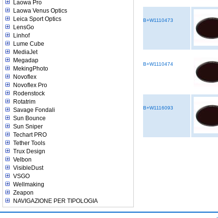
Laowa Pro
Laowa Venus Optics
Leica Sport Optics
B+W1110473
LensGo
Linhof
Lume Cube
MediaJet
Megadap
B+W1110474
MekingPhoto
Novoflex
Novoflex Pro
Rodenstock
Rotatrim
B+W1116093
Savage Fondali
Sun Bounce
Sun Sniper
Techart PRO
Tether Tools
Trux Design
Velbon
VisibleDust
VSGO
Wellmaking
Zeapon
NAVIGAZIONE PER TIPOLOGIA