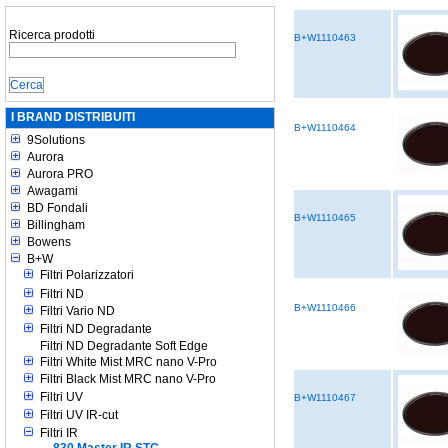
Ricerca prodotti
B+W1110463
I BRAND DISTRIBUITI
B+W1110464
9Solutions
Aurora
Aurora PRO
Awagami
BD Fondali
B+W1110465
Billingham
Bowens
B+W
Filtri Polarizzatori
Filtri ND
B+W1110466
Filtri Vario ND
Filtri ND Degradante
Filtri ND Degradante Soft Edge
Filtri White Mist MRC nano V-Pro
Filtri Black Mist MRC nano V-Pro
Filtri UV
B+W1110467
Filtri UV IR-cut
Filtri IR
830 Master IR STC