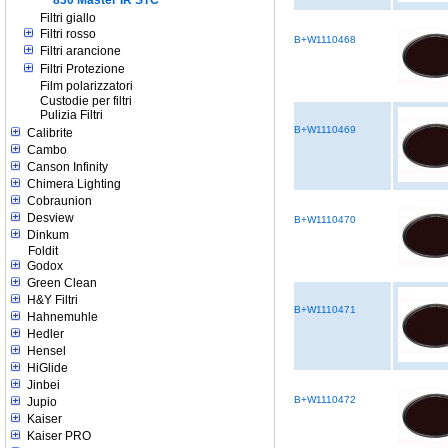
Filtri giallo
Filtri rosso
B+W1110468
Filtri arancione
Filtri Protezione
Film polarizzatori
Custodie per filtri
Pulizia Filtri
B+W1110469
Calibrite
Cambo
Canson Infinity
Chimera Lighting
Cobraunion
Desview
B+W1110470
Dinkum
Foldit
Godox
Green Clean
H&Y Filtri
B+W1110471
Hahnemuhle
Hedler
Hensel
HiGlide
Jinbei
B+W1110472
Jupio
Kaiser
Kaiser PRO