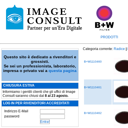
PRODOTTI
Categoria corrente:
Radice
|
Questo sito è dedicato a rivenditori e
grossisti.
B+W1110460
Se sei un professionista, laboratorio,
impresa o privato vai a
questa pagina
CHIUSURA ESTIVA
B+W1110461
Informiamo i gentili clienti che gli uffici di Image
Consult saranno chiusi dal
8 al 23 agosto.
LOG IN PER RIVENDITORI ACCREDITATI
Indirizzo E-Mail
B+W1110462
password