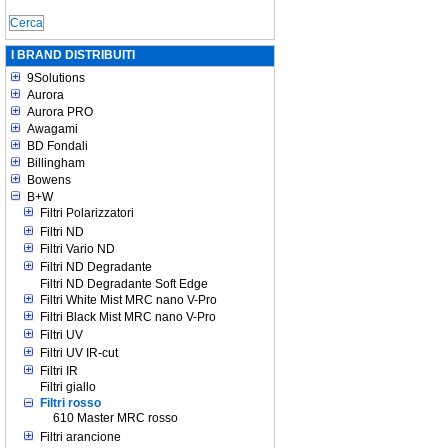
I BRAND DISTRIBUITI
9Solutions
Aurora
Aurora PRO
Awagami
BD Fondali
Billingham
Bowens
B+W
Filtri Polarizzatori
Filtri ND
Filtri Vario ND
Filtri ND Degradante
Filtri ND Degradante Soft Edge
Filtri White Mist MRC nano V-Pro
Filtri Black Mist MRC nano V-Pro
Filtri UV
Filtri UV IR-cut
Filtri IR
Filtri giallo
Filtri rosso
610 Master MRC rosso
Filtri arancione