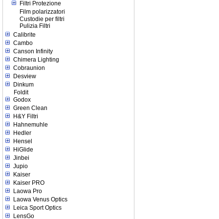
Filtri Protezione
Film polarizzatori
Custodie per filtri
Pulizia Filtri
Calibrite
Cambo
Canson Infinity
Chimera Lighting
Cobraunion
Desview
Dinkum
Foldit
Godox
Green Clean
H&Y Filtri
Hahnemuhle
Hedler
Hensel
HiGlide
Jinbei
Jupio
Kaiser
Kaiser PRO
Laowa Pro
Laowa Venus Optics
Leica Sport Optics
LensGo