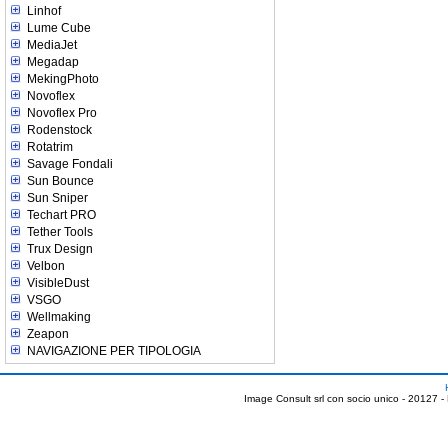
Linhof
Lume Cube
MediaJet
Megadap
MekingPhoto
Novoflex
Novoflex Pro
Rodenstock
Rotatrim
Savage Fondali
Sun Bounce
Sun Sniper
Techart PRO
Tether Tools
Trux Design
Velbon
VisibleDust
VSGO
Wellmaking
Zeapon
NAVIGAZIONE PER TIPOLOGIA
Image Consult srl con socio unico - 20127 -