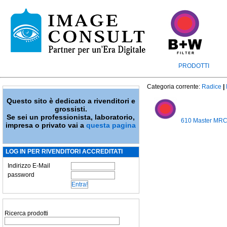
PRODOTTI
Categoria corrente:
Radice
|
Questo sito è dedicato a rivenditori e
grossisti.
Se sei un professionista, laboratorio,
610 Master MRC
impresa o privato vai a
questa pagina
LOG IN PER RIVENDITORI ACCREDITATI
Indirizzo E-Mail
password
Ricerca prodotti