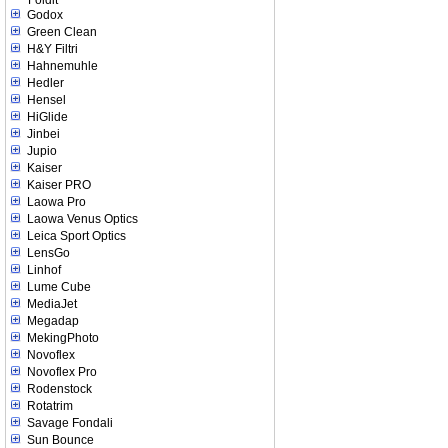
Foldit
Godox
Green Clean
H&Y Filtri
Hahnemuhle
Hedler
Hensel
HiGlide
Jinbei
Jupio
Kaiser
Kaiser PRO
Laowa Pro
Laowa Venus Optics
Leica Sport Optics
LensGo
Linhof
Lume Cube
MediaJet
Megadap
MekingPhoto
Novoflex
Novoflex Pro
Rodenstock
Rotatrim
Savage Fondali
Sun Bounce