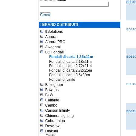
BDB1
I BRAND DISTRIBUITI
BDB1
9Solutions
Aurora
Aurora PRO
Awagami
BD Fondali
Fondali di carta 1.36x11m
BDB1
Fondali di carta 2.18x11m
Fondali di carta 2.72x11m
Fondali di carta 2.72x25m
Fondali di carta 3.6x30m
Fondali di vinile
BDB1
Billingham
Bowens
B+W
Calibrite
Cambo
Canson Infinity
BDB11
Chimera Lighting
Cobraunion
Desview
Dinkum