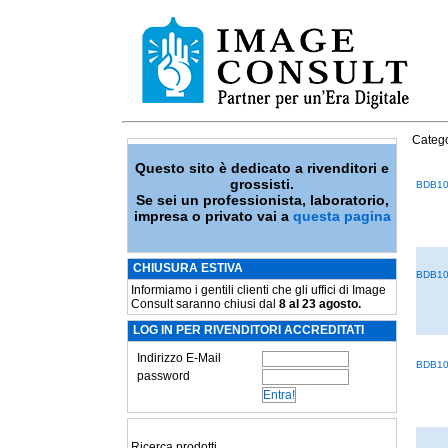
Catego
Questo sito è dedicato a rivenditori e
grossisti.
BDB1
Se sei un professionista, laboratorio,
impresa o privato vai a
questa pagina
CHIUSURA ESTIVA
BDB1
Informiamo i gentili clienti che gli uffici di Image
Consult saranno chiusi dal
8 al 23 agosto.
LOG IN PER RIVENDITORI ACCREDITATI
Indirizzo E-Mail
BDB1
password
Ricerca prodotti