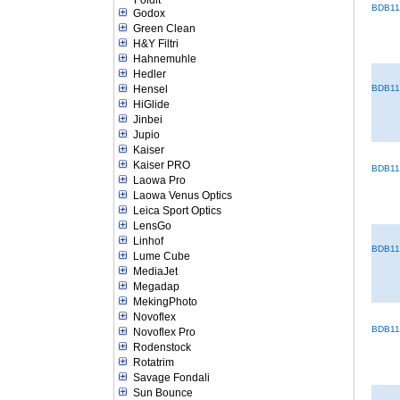
Foldit
BDB11
Godox
Green Clean
H&Y Filtri
Hahnemuhle
Hedler
BDB11
Hensel
HiGlide
Jinbei
Jupio
Kaiser
Kaiser PRO
BDB11
Laowa Pro
Laowa Venus Optics
Leica Sport Optics
LensGo
Linhof
BDB11
Lume Cube
MediaJet
Megadap
MekingPhoto
Novoflex
BDB11
Novoflex Pro
Rodenstock
Rotatrim
Savage Fondali
Sun Bounce