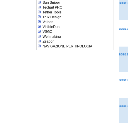
Sun Sniper
BDB1
Techart PRO
Tether Tools
Trux Design
Velbon
VisibleDust
BDB1
VSGO
Wellmaking
Zeapon
NAVIGAZIONE PER TIPOLOGIA
BDB1
BDB1
BDB1