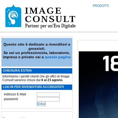
PRODOTTI
Questo sito è dedicato a rivenditori e
grossisti.
Se sei un professionista, laboratorio,
impresa o privato vai a
questa pagina
CHIUSURA ESTIVA
Informiamo i gentili clienti che gli uffici di Image
Consult saranno chiusi dal
8 al 23 agosto.
LOG IN PER RIVENDITORI ACCREDITATI
Indirizzo E-Mail
password