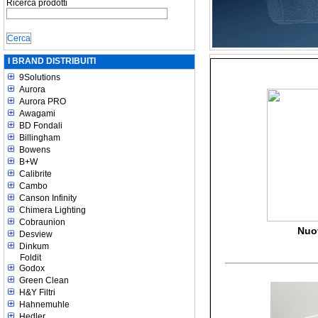
Ricerca prodotti
I BRAND DISTRIBUITI
9Solutions
Aurora
Aurora PRO
Awagami
BD Fondali
Billingham
Bowens
B+W
Calibrite
Cambo
Canson Infinity
Chimera Lighting
Cobraunion
Nuo
Desview
Dinkum
Foldit
Godox
Green Clean
H&Y Filtri
Hahnemuhle
Hedler