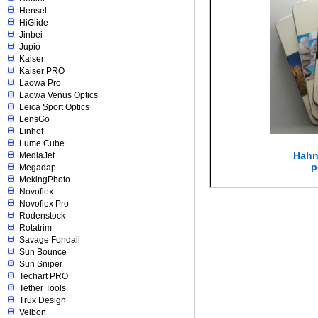
Hensel
HiGlide
Jinbei
Jupio
Kaiser
Kaiser PRO
Laowa Pro
Laowa Venus Optics
Leica Sport Optics
LensGo
Linhof
Lume Cube
Hahn
MediaJet
p
Megadap
MekingPhoto
Novoflex
Novoflex Pro
Rodenstock
Rotatrim
Savage Fondali
Sun Bounce
Sun Sniper
Techart PRO
Tether Tools
Trux Design
Velbon