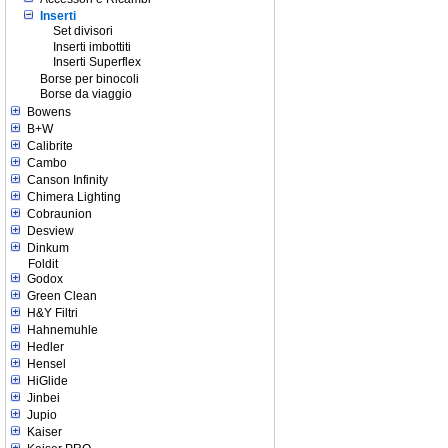
Inserti
Set divisori
Inserti imbottiti
Inserti Superflex
Borse per binocoli
Borse da viaggio
Bowens
B+W
Calibrite
Cambo
Canson Infinity
Chimera Lighting
Cobraunion
Desview
Dinkum
Foldit
Godox
Green Clean
H&Y Filtri
Hahnemuhle
Hedler
Hensel
HiGlide
Jinbei
Jupio
Kaiser