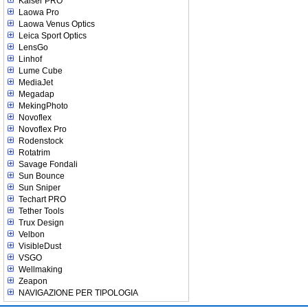
Kaiser PRO
Laowa Pro
Laowa Venus Optics
Leica Sport Optics
LensGo
Linhof
Lume Cube
MediaJet
Megadap
MekingPhoto
Novoflex
Novoflex Pro
Rodenstock
Rotatrim
Savage Fondali
Sun Bounce
Sun Sniper
Techart PRO
Tether Tools
Trux Design
Velbon
VisibleDust
VSGO
Wellmaking
Zeapon
NAVIGAZIONE PER TIPOLOGIA