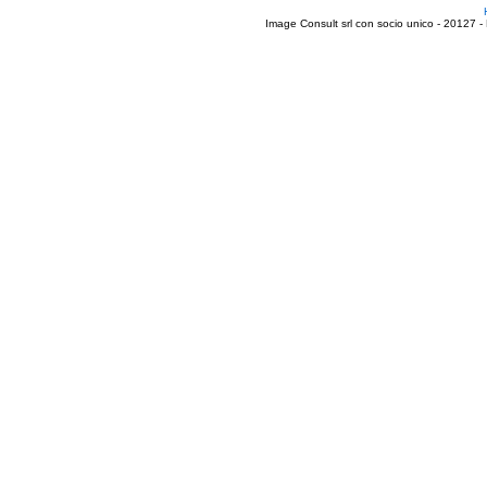
Image Consult srl con socio unico - 20127 -