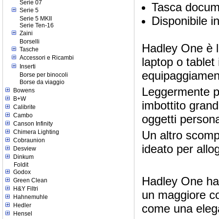
Serie 07
Tasca docume
Serie 5
Disponibile i
Serie 5 MKII
Serie Ten-16
Zaini
Borselli
Hadley One è l`
Tasche
Accessori e Ricambi
laptop o table
Inserti
equipaggiamen
Borse per binocoli
Borse da viaggio
Leggermente pi
Bowens
B+W
imbottito grand
Calibrite
Cambo
oggetti person
Canson Infinity
Un altro scompa
Chimera Lighting
Cobraunion
ideato per allo
Desview
Dinkum
Foldit
Godox
Hadley One ha u
Green Clean
H&Y Filtri
un maggiore co
Hahnemuhle
come una elega
Hedler
Hensel