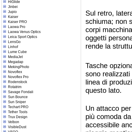
HiGlide
Jinbei
Sul retro, late
Jupio
Kaiser
schiuma; non so
Kaiser PRO
Laowa Pro
corpi macchina
Laowa Venus Optics
oggetti personal
Leica Sport Optics
LensGo
rende la strutt
Linhof
Lume Cube
MediaJet
Megadap
Tasche opzional
MekingPhoto
sono realizzati
Novoflex
Novoflex Pro
linea di produz
Rodenstock
Rotatrim
questo lato.
Savage Fondali
Sun Bounce
Sun Sniper
Un attacco per 
Techart PRO
Tether Tools
più comoda da t
Trux Design
Velbon
accessibile anc
VisibleDust