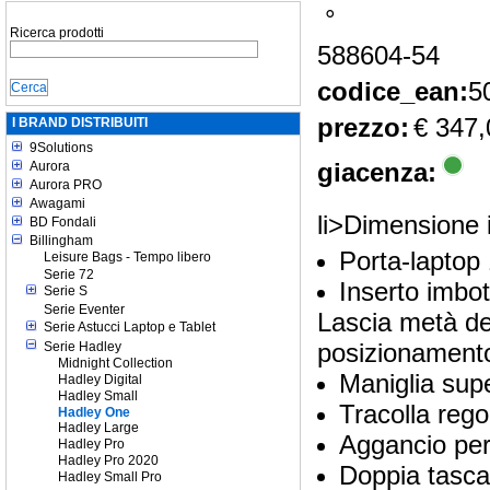
°
Ricerca prodotti
588604-54
codice_ean:
5
prezzo:
€ 347,
I BRAND DISTRIBUITI
9Solutions
giacenza:
Aurora
Aurora PRO
Awagami
li>Dimensione 
BD Fondali
Billingham
Porta-laptop 
Leisure Bags - Tempo libero
Serie 72
Inserto imbo
Serie S
Serie Eventer
Lascia metà del
Serie Astucci Laptop e Tablet
posizionamento
Serie Hadley
Midnight Collection
Maniglia sup
Hadley Digital
Hadley Small
Tracolla rego
Hadley One
Hadley Large
Aggancio per 
Hadley Pro
Hadley Pro 2020
Doppia tasca
Hadley Small Pro