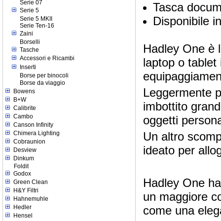
Serie 07
Tasca docume
Serie 5
Disponibile i
Serie 5 MKII
Serie Ten-16
Zaini
Borselli
Hadley One è l`
Tasche
Accessori e Ricambi
laptop o table
Inserti
equipaggiamen
Borse per binocoli
Borse da viaggio
Leggermente pi
Bowens
B+W
imbottito grand
Calibrite
Cambo
oggetti person
Canson Infinity
Un altro scompa
Chimera Lighting
Cobraunion
ideato per allo
Desview
Dinkum
Foldit
Godox
Hadley One ha u
Green Clean
H&Y Filtri
un maggiore co
Hahnemuhle
come una elega
Hedler
Hensel