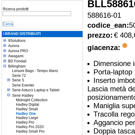
BLL58861
Ricerca prodotti
588616-01
codice_ean:
5
prezzo:
€ 408,
I BRAND DISTRIBUITI
9Solutions
giacenza:
Aurora
Aurora PRO
Awagami
BD Fondali
Dimensione i
Billingham
Porta-laptop 
Leisure Bags - Tempo libero
Serie 72
Inserto imbo
Serie S
Serie Eventer
Lascia metà del
Serie Astucci Laptop e Tablet
posizionamento
Serie Hadley
Midnight Collection
Maniglia sup
Hadley Digital
Hadley Small
Tracolla rego
Hadley One
Hadley Large
Aggancio per 
Hadley Pro
Hadley Pro 2020
Doppia tasca
Hadley Small Pro