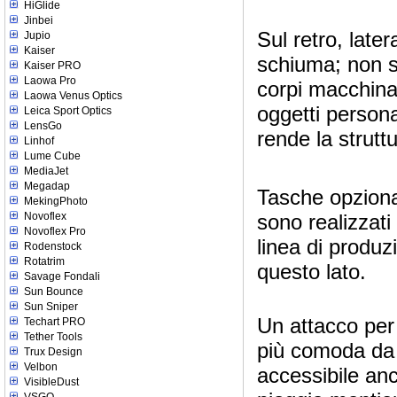
HiGlide
Jinbei
Sul retro, late
Jupio
Kaiser
schiuma; non so
Kaiser PRO
Laowa Pro
corpi macchina
Laowa Venus Optics
oggetti personal
Leica Sport Optics
LensGo
rende la strutt
Linhof
Lume Cube
MediaJet
Megadap
Tasche opzional
MekingPhoto
sono realizzati
Novoflex
Novoflex Pro
linea di produz
Rodenstock
Rotatrim
questo lato.
Savage Fondali
Sun Bounce
Sun Sniper
Un attacco per 
Techart PRO
Tether Tools
più comoda da t
Trux Design
Velbon
accessibile anc
VisibleDust