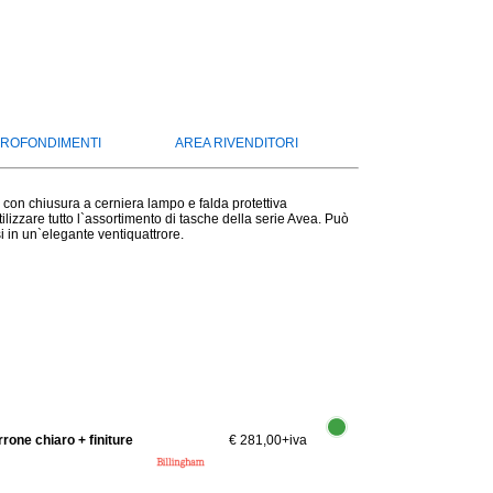
ROFONDIMENTI
AREA RIVENDITORI
con chiusura a cerniera lampo e falda protettiva
ilizzare tutto l`assortimento di tasche della serie Avea. Può
 in un`elegante ventiquattrore.
one chiaro + finiture
€ 281,00
+iva