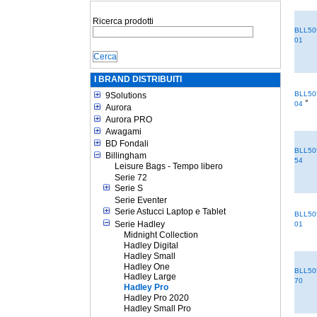
Ricerca prodotti
BLL50
01
I BRAND DISTRIBUITI
BLL50
9Solutions
°
04
Aurora
Aurora PRO
Awagami
BD Fondali
BLL50
Billingham
54
Leisure Bags - Tempo libero
Serie 72
Serie S
Serie Eventer
Serie Astucci Laptop e Tablet
BLL50
Serie Hadley
01
Midnight Collection
Hadley Digital
Hadley Small
Hadley One
BLL50
Hadley Large
70
Hadley Pro
Hadley Pro 2020
Hadley Small Pro