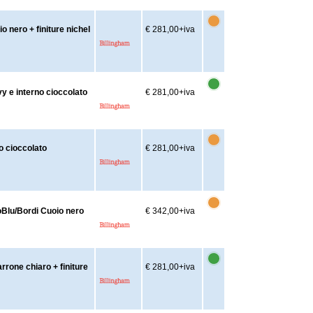
 nero + finiture nichel
€ 281,00
+iva
y e interno cioccolato
€ 281,00
+iva
o cioccolato
€ 281,00
+iva
Blu/Bordi Cuoio nero
€ 342,00
+iva
rone chiaro + finiture
€ 281,00
+iva