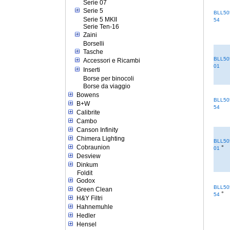
Serie 07
Serie 5
BLL50
Serie 5 MKII
54
Serie Ten-16
Zaini
Borselli
Tasche
BLL50
Accessori e Ricambi
01
Inserti
Borse per binocoli
Borse da viaggio
Bowens
BLL50
B+W
54
Calibrite
Cambo
Canson Infinity
Chimera Lighting
BLL50
Cobraunion
°
01
Desview
Dinkum
Foldit
Godox
BLL50
Green Clean
°
54
H&Y Filtri
Hahnemuhle
Hedler
Hensel