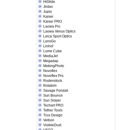
HiGlide
Jinbei
Jupio
Kaiser
Kaiser PRO
Laowa Pro
Laowa Venus Optics
Leica Sport Optics
LensGo
Linhof
Lume Cube
MediaJet
Megadap
MekingPhoto
Novoflex
Novoflex Pro
Rodenstock
Rotatrim
Savage Fondali
Sun Bounce
Sun Sniper
Techart PRO
Tether Tools
Trux Design
Velbon
VisibleDust