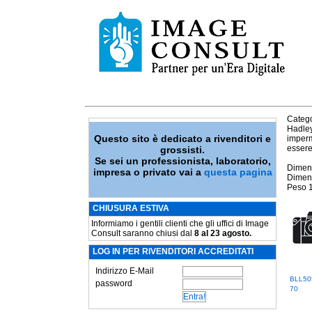
Catego
Hadley
Questo sito è dedicato a rivenditori e
imperm
essere
grossisti.
Se sei un professionista, laboratorio,
Dimens
impresa o privato vai a
questa pagina
Dimens
Peso 
CHIUSURA ESTIVA
Informiamo i gentili clienti che gli uffici di Image
Consult saranno chiusi dal
8 al 23 agosto.
LOG IN PER RIVENDITORI ACCREDITATI
Indirizzo E-Mail
BLL50
password
70