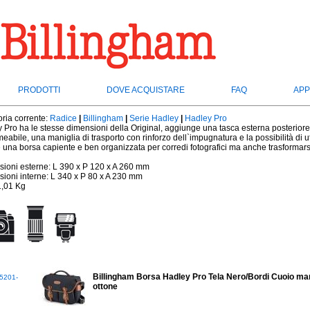
PRODOTTI
DOVE ACQUISTARE
FAQ
APP
ria corrente:
Radice
|
Billingham
|
Serie Hadley
|
Hadley Pro
 Pro ha le stesse dimensioni della Original, aggiunge una tasca esterna posteriore 
eabile, una maniglia di trasporto con rinforzo dell`impugnatura e la possibilità di ut
 una borsa capiente e ben organizzata per corredi fotografici ma anche trasformarsi
ioni esterne: L 390 x P 120 x A 260 mm
ioni interne: L 340 x P 80 x A 230 mm
1,01 Kg
Billingham Borsa Hadley Pro Tela Nero/Bordi Cuoio marr
5201-
ottone