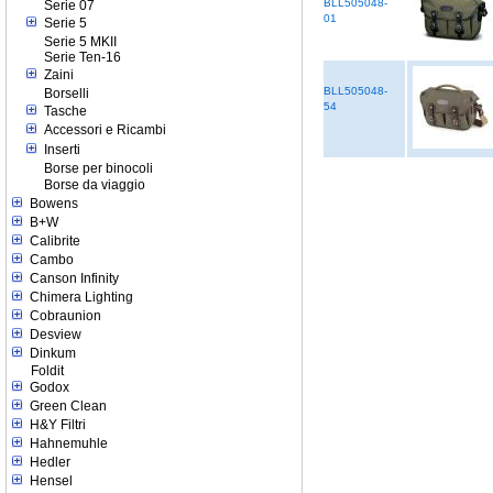
BLL505048-
Serie 07
01
Serie 5
Serie 5 MKII
Serie Ten-16
Zaini
BLL505048-
Borselli
54
Tasche
Accessori e Ricambi
Inserti
Borse per binocoli
Borse da viaggio
Bowens
B+W
Calibrite
Cambo
Canson Infinity
Chimera Lighting
Cobraunion
Desview
Dinkum
Foldit
Godox
Green Clean
H&Y Filtri
Hahnemuhle
Hedler
Hensel