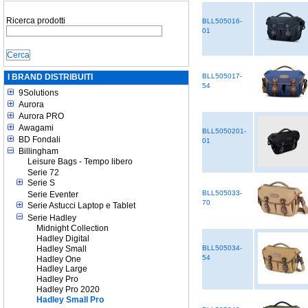
Ricerca prodotti
BLL505016-
01
I BRAND DISTRIBUITI
BLL505017-
54
9Solutions
Aurora
Aurora PRO
Awagami
BLL5050201-
BD Fondali
01
Billingham
Leisure Bags - Tempo libero
Serie 72
Serie S
BLL505033-
Serie Eventer
70
Serie Astucci Laptop e Tablet
Serie Hadley
Midnight Collection
Hadley Digital
Hadley Small
BLL505034-
54
Hadley One
Hadley Large
Hadley Pro
Hadley Pro 2020
Hadley Small Pro