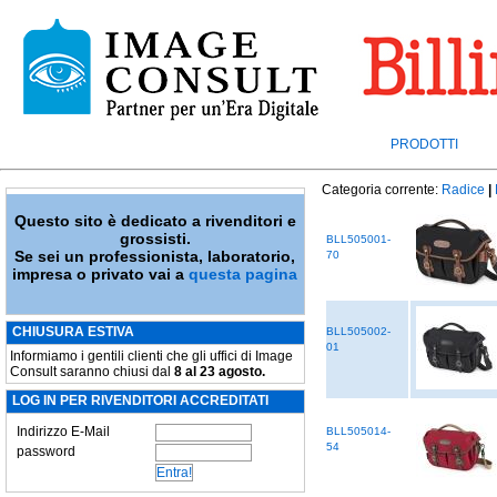
PRODOTTI
Categoria corrente:
Radice
|
Questo sito è dedicato a rivenditori e
grossisti.
BLL505001-
Se sei un professionista, laboratorio,
70
impresa o privato vai a
questa pagina
CHIUSURA ESTIVA
BLL505002-
01
Informiamo i gentili clienti che gli uffici di Image
Consult saranno chiusi dal
8 al 23 agosto.
LOG IN PER RIVENDITORI ACCREDITATI
Indirizzo E-Mail
BLL505014-
54
password