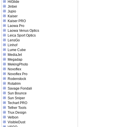
HiGlide
Jinbei
Jupio
Kaiser
Kaiser PRO
Laowa Pro
Laowa Venus Optics
Leica Sport Optics
LensGo
Linhof
Lume Cube
MediaJet
Megadap
MekingPhoto
Novoflex
Novoflex Pro
Rodenstock
Rotatrim
Savage Fondali
Sun Bounce
Sun Sniper
Techart PRO
Tether Tools
Trux Design
Velbon
VisibleDust