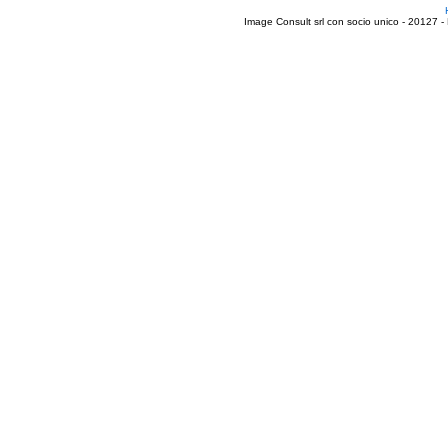
Image Consult srl con socio unico - 20127 -