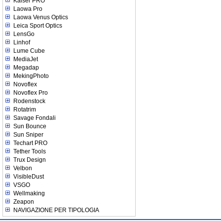
Kaiser PRO
Laowa Pro
Laowa Venus Optics
Leica Sport Optics
LensGo
Linhof
Lume Cube
MediaJet
Megadap
MekingPhoto
Novoflex
Novoflex Pro
Rodenstock
Rotatrim
Savage Fondali
Sun Bounce
Sun Sniper
Techart PRO
Tether Tools
Trux Design
Velbon
VisibleDust
VSGO
Wellmaking
Zeapon
NAVIGAZIONE PER TIPOLOGIA