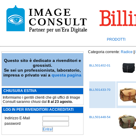
PRODOTTI
Categoria corrente:
Radice
|
Questo sito è dedicato a rivenditori e
grossisti.
BLL501402-01
Se sei un professionista, laboratorio,
impresa o privato vai a
questa pagina
BLL501433-70
CHIUSURA ESTIVA
Informiamo i gentili clienti che gli uffici di Image
Consult saranno chiusi dal
8 al 23 agosto.
LOG IN PER RIVENDITORI ACCREDITATI
BLL501448-54
Indirizzo E-Mail
password