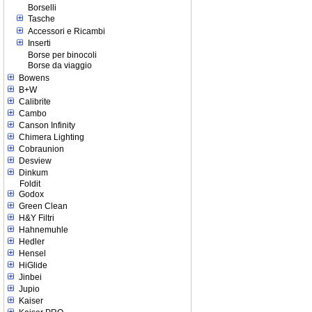
Borselli
Tasche
Accessori e Ricambi
Inserti
Borse per binocoli
Borse da viaggio
Bowens
B+W
Calibrite
Cambo
Canson Infinity
Chimera Lighting
Cobraunion
Desview
Dinkum
Foldit
Godox
Green Clean
H&Y Filtri
Hahnemuhle
Hedler
Hensel
HiGlide
Jinbei
Jupio
Kaiser