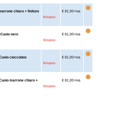
rrone chiaro + finiture
€ 81,00
+iva
 Cuoio nero
€ 81,00
+iva
Cuoio cioccolato
€ 81,00
+iva
Cuoio marrone chiaro +
€ 81,00
+iva