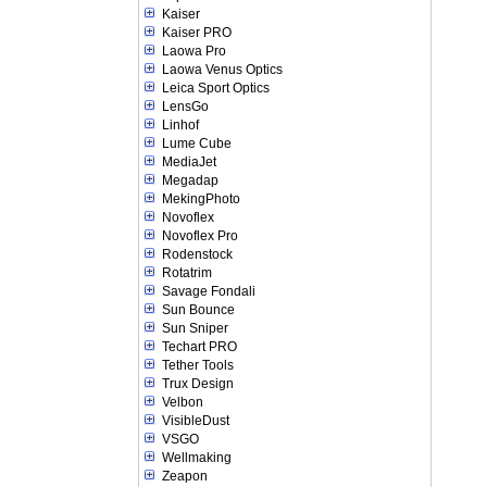
Kaiser
Kaiser PRO
Laowa Pro
Laowa Venus Optics
Leica Sport Optics
LensGo
Linhof
Lume Cube
MediaJet
Megadap
MekingPhoto
Novoflex
Novoflex Pro
Rodenstock
Rotatrim
Savage Fondali
Sun Bounce
Sun Sniper
Techart PRO
Tether Tools
Trux Design
Velbon
VisibleDust
VSGO
Wellmaking
Zeapon