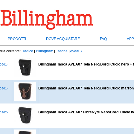
PRODOTTI
DOVE ACQUISTARE
FAQ
APP
ria corrente:
Radice
|
Billingham
|
Tasche
|
Avea07
Billingham Tasca AVEA07 Tela Nero/Bordi Cuoio nero + fi
0901-
Billingham Tasca AVEA07 Tela Nero/Bordi Cuoio marrone 
0901-
Billingham Tasca AVEA07 FibreNyte Nero/Bordi Cuoio ner
0902-