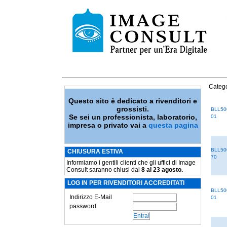
Catego
Questo sito è dedicato a rivenditori e
grossisti.
BLL50
Se sei un professionista, laboratorio,
01
impresa o privato vai a
questa pagina
BLL50
CHIUSURA ESTIVA
70
Informiamo i gentili clienti che gli uffici di Image
Consult saranno chiusi dal
8 al 23 agosto.
LOG IN PER RIVENDITORI ACCREDITATI
BLL50
Indirizzo E-Mail
01
password