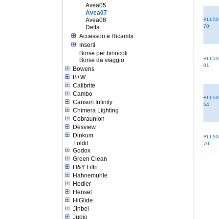
Avea05
Avea07
Avea08
BLL50
70
Delta
Accessori e Ricambi
Inserti
Borse per binocoli
BLL50
Borse da viaggio
01
Bowens
B+W
Calibrite
Cambo
BLL50
Canson Infinity
54
Chimera Lighting
Cobraunion
Desview
Dinkum
BLL50
Foldit
70
Godox
Green Clean
H&Y Filtri
Hahnemuhle
Hedler
Hensel
HiGlide
Jinbei
Jupio