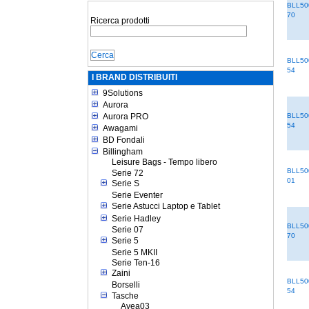
BLL50
70
Ricerca prodotti
BLL50
54
I BRAND DISTRIBUITI
9Solutions
Aurora
Aurora PRO
BLL50
54
Awagami
BD Fondali
Billingham
Leisure Bags - Tempo libero
BLL50
Serie 72
01
Serie S
Serie Eventer
Serie Astucci Laptop e Tablet
Serie Hadley
BLL50
Serie 07
70
Serie 5
Serie 5 MKII
Serie Ten-16
Zaini
BLL50
Borselli
54
Tasche
Avea03