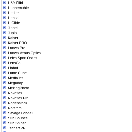
H&Y Filtri
Hahnemuhle
Hedler
Hensel
HiGlide
Jinbei
Jupio
Kaiser
Kaiser PRO
Laowa Pro
Laowa Venus Optics
Leica Sport Optics
LensGo
Linhof
Lume Cube
MediaJet
Megadap
MekingPhoto
Novoflex
Novoflex Pro
Rodenstock
Rotatrim
Savage Fondali
Sun Bounce
Sun Sniper
Techart PRO