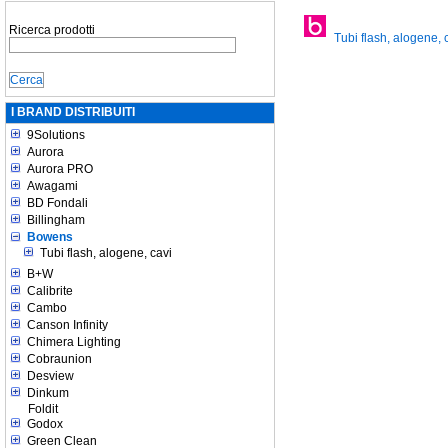
Ricerca prodotti
Tubi flash, alogene, 
I BRAND DISTRIBUITI
9Solutions
Aurora
Aurora PRO
Awagami
BD Fondali
Billingham
Bowens
Tubi flash, alogene, cavi
B+W
Calibrite
Cambo
Canson Infinity
Chimera Lighting
Cobraunion
Desview
Dinkum
Foldit
Godox
Green Clean