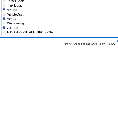
Tether Tools
Trux Design
Velbon
VisibleDust
VSGO
Wellmaking
Zeapon
NAVIGAZIONE PER TIPOLOGIA
Image Consult srl con socio unico - 20127 -