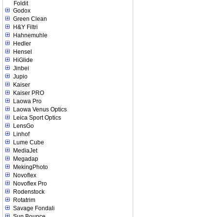
Foldit
Godox
Green Clean
H&Y Filtri
Hahnemuhle
Hedler
Hensel
HiGlide
Jinbei
Jupio
Kaiser
Kaiser PRO
Laowa Pro
Laowa Venus Optics
Leica Sport Optics
LensGo
Linhof
Lume Cube
MediaJet
Megadap
MekingPhoto
Novoflex
Novoflex Pro
Rodenstock
Rotatrim
Savage Fondali
Sun Bounce