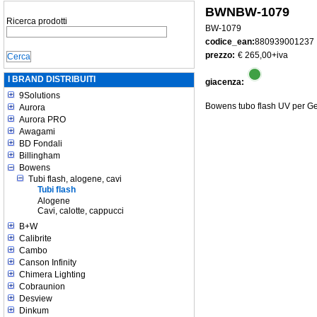
BWNBW-1079
Ricerca prodotti
BW-1079
codice_ean:
880939001237
prezzo:
€ 265,00
+iva
I BRAND DISTRIBUITI
giacenza:
9Solutions
Bowens tubo flash UV per G
Aurora
Aurora PRO
Awagami
BD Fondali
Billingham
Bowens
Tubi flash, alogene, cavi
Tubi flash
Alogene
Cavi, calotte, cappucci
B+W
Calibrite
Cambo
Canson Infinity
Chimera Lighting
Cobraunion
Desview
Dinkum