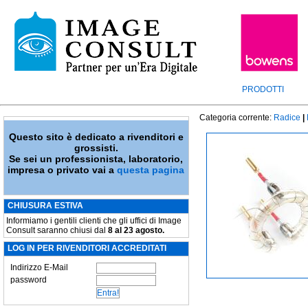
PRODOTTI
Categoria corrente:
Radice
|
Questo sito è dedicato a rivenditori e
grossisti.
Se sei un professionista, laboratorio,
impresa o privato vai a
questa pagina
CHIUSURA ESTIVA
Informiamo i gentili clienti che gli uffici di Image
Consult saranno chiusi dal
8 al 23 agosto.
LOG IN PER RIVENDITORI ACCREDITATI
Indirizzo E-Mail
password