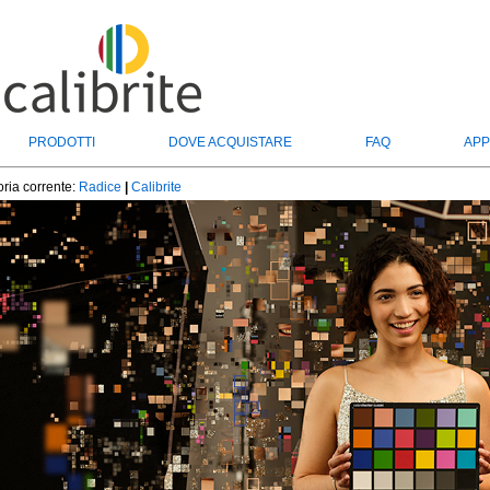
PRODOTTI
DOVE ACQUISTARE
FAQ
APP
ria corrente:
Radice
|
Calibrite