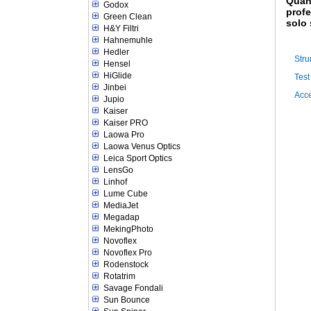
Quand
Godox
profe
Green Clean
solo 
H&Y Filtri
Hahnemuhle
Hedler
Stru
Hensel
HiGlide
Test
Jinbei
Acce
Jupio
Kaiser
Kaiser PRO
Laowa Pro
Laowa Venus Optics
Leica Sport Optics
LensGo
Linhof
Lume Cube
MediaJet
Megadap
MekingPhoto
Novoflex
Novoflex Pro
Rodenstock
Rotatrim
Savage Fondali
Sun Bounce