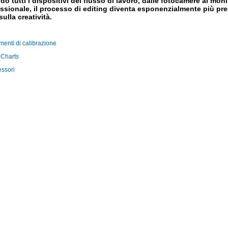
o tutti i dispositivi del flusso di lavoro, dalle fotocamere ai moni
ssionale, il processo di editing diventa esponenzialmente più prec
sulla creatività.
menti di calibrazione
 Charts
ssori