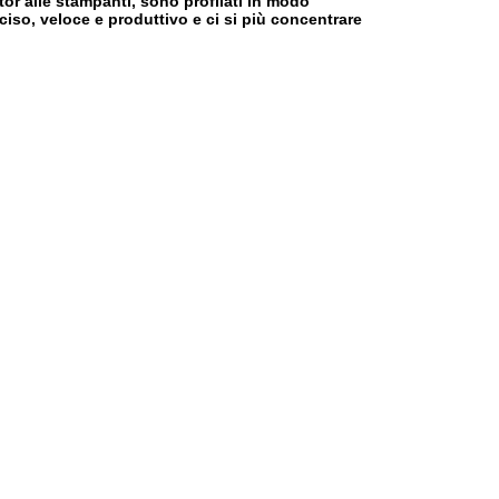
tor alle stampanti, sono profilati in modo
iso, veloce e produttivo e ci si più concentrare