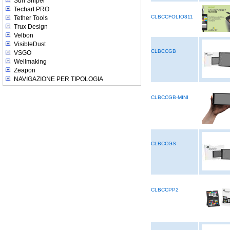
Sun Sniper
Techart PRO
CLBCCFOLIO811
Tether Tools
Trux Design
Velbon
VisibleDust
CLBCCGB
VSGO
Wellmaking
Zeapon
NAVIGAZIONE PER TIPOLOGIA
CLBCCGB-MINI
CLBCCGS
CLBCCPP2