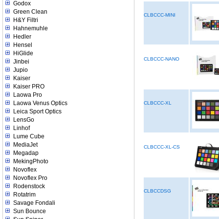
Godox
Green Clean
CLBCCC-MINI
H&Y Filtri
Hahnemuhle
Hedler
Hensel
HiGlide
CLBCCC-NANO
Jinbei
Jupio
Kaiser
Kaiser PRO
Laowa Pro
Laowa Venus Optics
CLBCCC-XL
Leica Sport Optics
LensGo
Linhof
Lume Cube
MediaJet
CLBCCC-XL-CS
Megadap
MekingPhoto
Novoflex
Novoflex Pro
Rodenstock
CLBCCDSG
Rotatrim
Savage Fondali
Sun Bounce