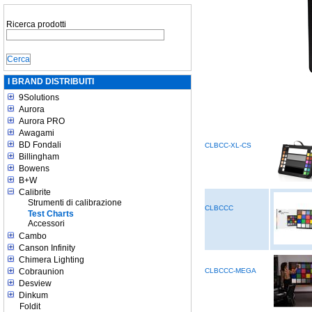
Ricerca prodotti
I BRAND DISTRIBUITI
9Solutions
Aurora
Aurora PRO
Awagami
BD Fondali
CLBCC-XL-CS
Billingham
Bowens
B+W
Calibrite
Strumenti di calibrazione
CLBCCC
Test Charts
Accessori
Cambo
Canson Infinity
Chimera Lighting
Cobraunion
CLBCCC-MEGA
Desview
Dinkum
Foldit