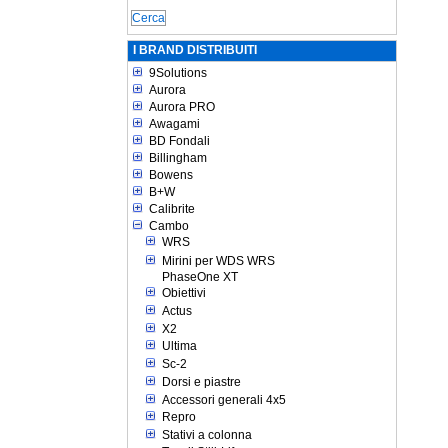
I BRAND DISTRIBUITI
9Solutions
Aurora
Aurora PRO
Awagami
BD Fondali
Billingham
Bowens
B+W
Calibrite
Cambo
WRS
Mirini per WDS WRS
PhaseOne XT
Obiettivi
Actus
X2
Ultima
Sc-2
Dorsi e piastre
Accessori generali 4x5
Repro
Stativi a colonna