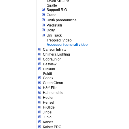
Tavoli Still-Life
Giraffe
Supporti RIG
Crane
Unità panoramiche
Piedistalli
Dolly
Uni Track
Treppiedi Video
Accessori generali video
Canson Infinity
Chimera Lighting
Cobraunion
Desview
Dinkum
Foldit
Godox
Green Clean
H&Y Filtri
Hahnemuhle
Hedler
Hensel
HiGlide
Jinbei
Jupio
Kaiser
Kaiser PRO