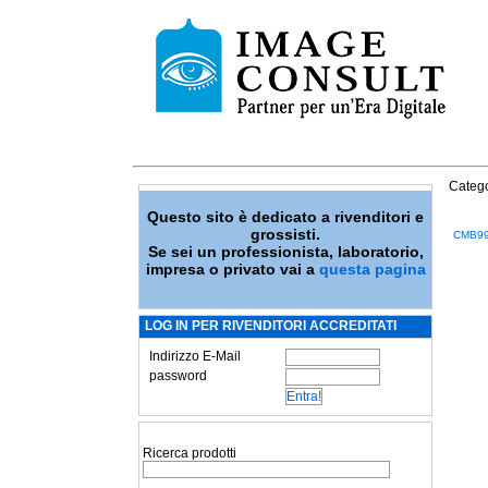
Catego
Questo sito è dedicato a rivenditori e
grossisti.
CMB99
Se sei un professionista, laboratorio,
impresa o privato vai a
questa pagina
LOG IN PER RIVENDITORI ACCREDITATI
Indirizzo E-Mail
password
Ricerca prodotti