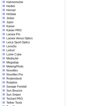
Hahnemuhle
Hedler
Hensel
HiGlide
Jinbei
Jupio
Kaiser
Kaiser PRO
Laowa Pro
Laowa Venus Optics
Leica Sport Optics
LensGo
Linhof
Lume Cube
MediaJet
Megadap
MekingPhoto
Novoflex
Novoflex Pro
Rodenstock
Rotatrim
Savage Fondali
Sun Bounce
Sun Sniper
Techart PRO
Tether Tools