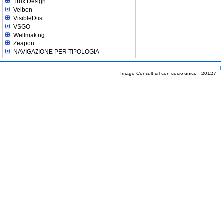
Trux Design
Velbon
VisibleDust
VSGO
Wellmaking
Zeapon
NAVIGAZIONE PER TIPOLOGIA
Image Consult srl con socio unico - 20127 -