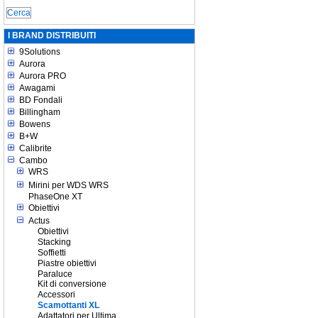
I BRAND DISTRIBUITI
9Solutions
Aurora
Aurora PRO
Awagami
BD Fondali
Billingham
Bowens
B+W
Calibrite
Cambo
WRS
Mirini per WDS WRS
PhaseOne XT
Obiettivi
Actus
Obiettivi
Stacking
Soffietti
Piastre obiettivi
Paraluce
Kit di conversione
Accessori
Scamottanti XL
Adattatori per Ultima