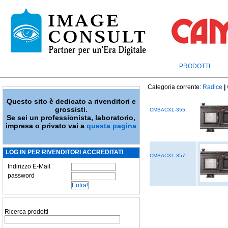
PRODOTTI
Categoria corrente:
Radice
|
Questo sito è dedicato a rivenditori e
grossisti.
CMBACXL-355
Se sei un professionista, laboratorio,
impresa o privato vai a
questa pagina
LOG IN PER RIVENDITORI ACCREDITATI
CMBACXL-357
Indirizzo E-Mail
password
Ricerca prodotti