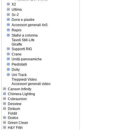
X2
Ultima
Sc-2
Dorsi e piastre
Accessori generali 4x5
Repro
Stativi a colonna
Tavoli Still-Life
Giraffe
Supporti RIG
Crane
Unità panoramiche
Piedistalli
Dolly
Uni Track
Treppiedi Video
Accessori generali video
Canson Infinity
Chimera Lighting
Cobraunion
Desview
Dinkum
Foldit
Godox
Green Clean
H&Y Filtri